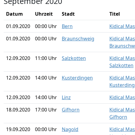
September 2020
Datum
Uhrzeit
Stadt
Titel
01.09.2020
00:00 Uhr
Bern
Kidical Ma
01.09.2020
00:00 Uhr
Braunschweig
Kidical Ma
Braunschw
12.09.2020
11:00 Uhr
Salzkotten
Kidical Ma
Salzkotten
12.09.2020
14:00 Uhr
Kusterdingen
Kidical Ma
Kusterdin
12.09.2020
14:00 Uhr
Linz
Kidical Mas
18.09.2020
17:00 Uhr
Gifhorn
Kidical Ma
Gifhorn
19.09.2020
00:00 Uhr
Nagold
Kidical Ma