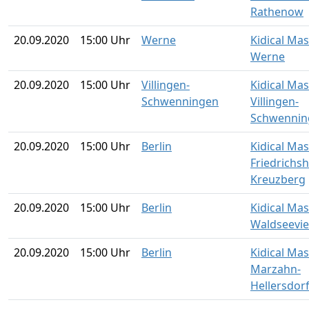
Rathenow
20.09.2020
15:00 Uhr
Werne
Kidical Ma
Werne
20.09.2020
15:00 Uhr
Villingen-
Kidical Ma
Schwenningen
Villingen-
Schwennin
20.09.2020
15:00 Uhr
Berlin
Kidical Ma
Friedrichsh
Kreuzberg
20.09.2020
15:00 Uhr
Berlin
Kidical Mas
Waldseevie
20.09.2020
15:00 Uhr
Berlin
Kidical Mas
Marzahn-
Hellersdor