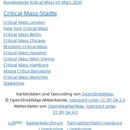
Bundesweite Kidical Mass im März 2020
Critical-Mass-Städte
Critical Mass London
New York Critical Mass
Critical Mass Berlin
Critical Mass Chicago
Brooklyn Critical Mass
Critical Mass Houston
Critical Mass Wien Vienna
Critical Mass Hamburg
Massa Crítica Barcelona
Critical Mass München
Städteliste
Kartendaten und Geocoding von
OpenStreetMap
,
© OpenStreetMap-Mitwirkende
,
lizensiert unter
CC BY-SA 2.0
Wetterdaten von
OpenWeatherMap
,
lizensiert unter
CC BY-SA 4.0
jetzt
Luft
Radverkehrsforum
Fahrradsternfahrt Hamburg
Lünedrohne
Lünedrohne