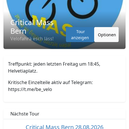
Critical Mass
Bern
Tour
Optionen
anzeigen
Velofahrä esch läss!
Treffpunkt: jeden letzten Freitag um 18:45,
Helvetiaplatz.
Kritische Einzelteile aktiv auf Telegram:
https://t.me/be_velo
Nächste Tour
Critical Mass Bern 28.08.2026