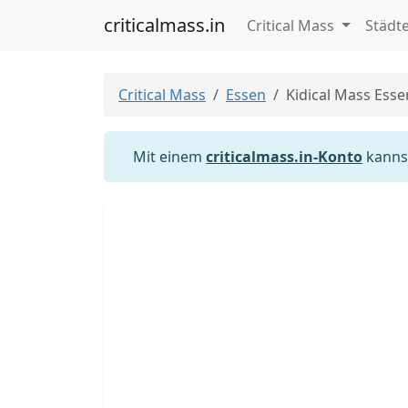
criticalmass.in
Critical Mass
Städt
Critical Mass
Essen
Kidical Mass Esse
Mit einem
criticalmass.in-Konto
kannst