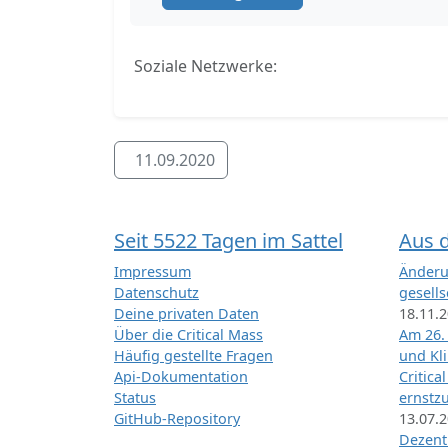
Soziale Netzwerke:
11.09.2020
Seit 5522 Tagen im Sattel
Aus 
Impressum
Änderu
Datenschutz
gesells
Deine privaten Daten
18.11.
Über die Critical Mass
Am 26.
Häufig gestellte Fragen
und Kl
Api-Dokumentation
Critica
Status
ernstz
GitHub-Repository
13.07.
Dezentr