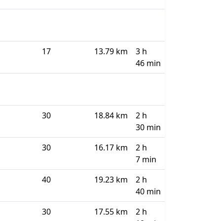
17
13.79 km
3 h
46 min
30
18.84 km
2 h
30 min
30
16.17 km
2 h
7 min
40
19.23 km
2 h
40 min
30
17.55 km
2 h