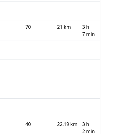
70
21 km
3 h
7 min
40
22.19 km
3 h
2 min