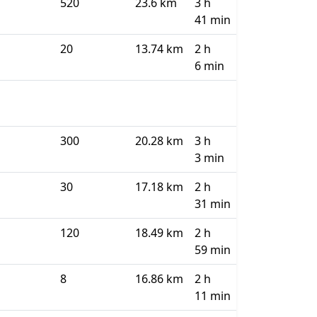
520
23.6 km
3 h
41 min
20
13.74 km
2 h
6 min
300
20.28 km
3 h
3 min
30
17.18 km
2 h
31 min
120
18.49 km
2 h
59 min
8
16.86 km
2 h
11 min