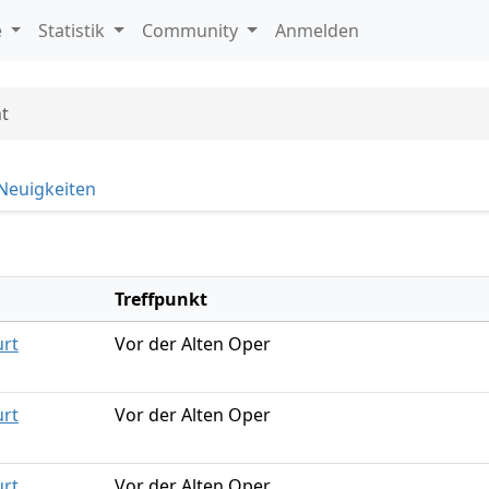
e
Statistik
Community
Anmelden
t
Neuigkeiten
Treffpunkt
urt
Vor der Alten Oper
urt
Vor der Alten Oper
urt
Vor der Alten Oper