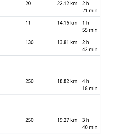
20
22.12 km
2 h
21 min
11
14.16 km
1 h
55 min
130
13.81 km
2 h
42 min
250
18.82 km
4 h
18 min
250
19.27 km
3 h
40 min