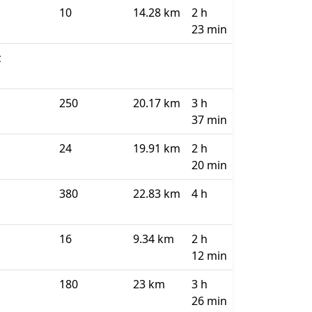
10
14.28 km
2 h
23 min
z
250
20.17 km
3 h
37 min
24
19.91 km
2 h
20 min
380
22.83 km
4 h
16
9.34 km
2 h
12 min
180
23 km
3 h
26 min