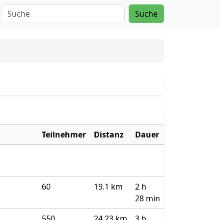
Suche
Teilnehmer
Distanz
Dauer
60
19.1 km
2 h
28 min
550
24.23 km
3 h