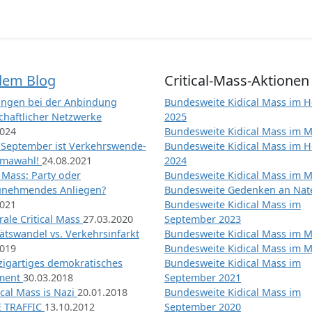
dem Blog
Critical-Mass-Aktionen
ngen bei der Anbindung
Bundesweite Kidical Mass im H
chaftlicher Netzwerke
2025
2024
Bundesweite Kidical Mass im M
 September ist Verkehrswende-
Bundesweite Kidical Mass im H
imawahl!
24.08.2021
2024
l Mass: Party oder
Bundesweite Kidical Mass im M
unehmendes Anliegen?
Bundesweite Gedenken an Na
2021
Bundesweite Kidical Mass im
ale Critical Mass
27.03.2020
September 2023
ätswandel vs. Verkehrsinfarkt
Bundesweite Kidical Mass im M
2019
Bundesweite Kidical Mass im M
nzigartiges demokratisches
Bundesweite Kidical Mass im
iment
30.03.2018
September 2021
tical Mass is Nazi
20.01.2018
Bundesweite Kidical Mass im
 TRAFFIC
13.10.2012
September 2020