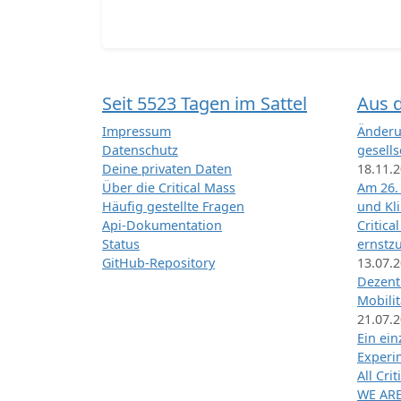
Seit 5523 Tagen im Sattel
Aus 
Impressum
Änderu
Datenschutz
gesells
Deine privaten Daten
18.11.
Über die Critical Mass
Am 26.
Häufig gestellte Fragen
und Kl
Api-Dokumentation
Critica
Status
ernstz
GitHub-Repository
13.07.
Dezentr
Mobilit
21.07.
Ein ei
Exper
All Cri
WE ARE