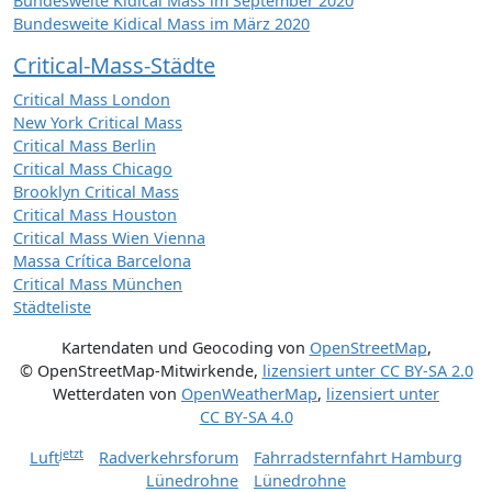
Bundesweite Kidical Mass im September 2020
Bundesweite Kidical Mass im März 2020
Critical-Mass-Städte
Critical Mass London
New York Critical Mass
Critical Mass Berlin
Critical Mass Chicago
Brooklyn Critical Mass
Critical Mass Houston
Critical Mass Wien Vienna
Massa Crítica Barcelona
Critical Mass München
Städteliste
Kartendaten und Geocoding von
OpenStreetMap
,
© OpenStreetMap-Mitwirkende
,
lizensiert unter
CC BY-SA 2.0
Wetterdaten von
OpenWeatherMap
,
lizensiert unter
CC BY-SA 4.0
jetzt
Luft
Radverkehrsforum
Fahrradsternfahrt Hamburg
Lünedrohne
Lünedrohne