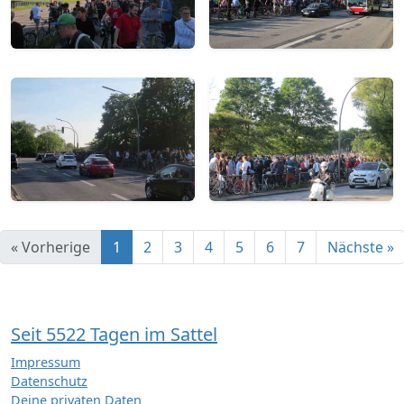
« Vorherige
1
2
3
4
5
6
7
Nächste »
Seit 5522 Tagen im Sattel
Impressum
Datenschutz
Deine privaten Daten