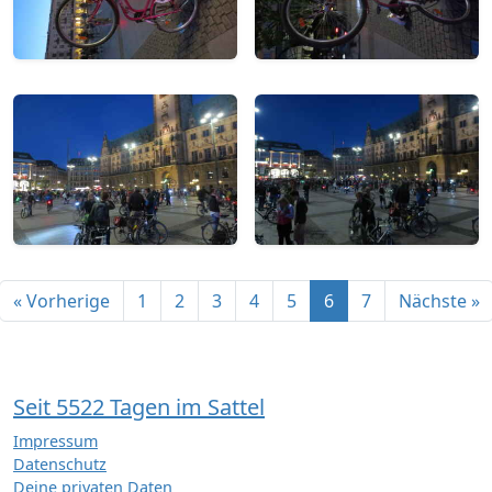
« Vorherige
1
2
3
4
5
6
7
Nächste »
Seit 5522 Tagen im Sattel
Impressum
Datenschutz
Deine privaten Daten