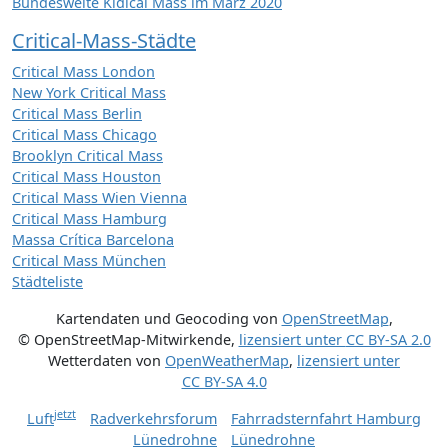
Bundesweite Kidical Mass im März 2020
Critical-Mass-Städte
Critical Mass London
New York Critical Mass
Critical Mass Berlin
Critical Mass Chicago
Brooklyn Critical Mass
Critical Mass Houston
Critical Mass Wien Vienna
Critical Mass Hamburg
Massa Crítica Barcelona
Critical Mass München
Städteliste
Kartendaten und Geocoding von
OpenStreetMap
,
© OpenStreetMap-Mitwirkende
,
lizensiert unter
CC BY-SA 2.0
Wetterdaten von
OpenWeatherMap
,
lizensiert unter
CC BY-SA 4.0
jetzt
Luft
Radverkehrsforum
Fahrradsternfahrt Hamburg
Lünedrohne
Lünedrohne