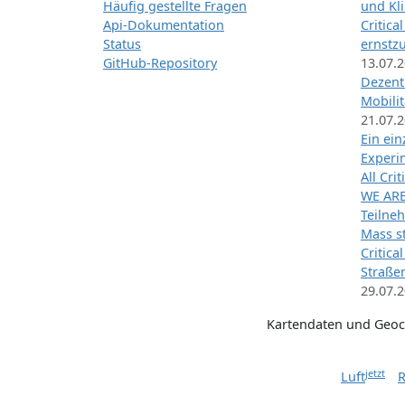
Häufig gestellte Fragen
und Kl
Api-Dokumentation
Critica
Status
ernstz
GitHub-Repository
13.07.
Dezentr
Mobilit
21.07.
Ein ei
Exper
All Cri
WE ARE
Teilneh
Mass st
Critica
Straße
29.07.
Kartendaten und Geo
jetzt
Luft
R