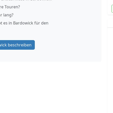
re Touren?
r lang?
t es in Bardowick für den
ick beschreiben