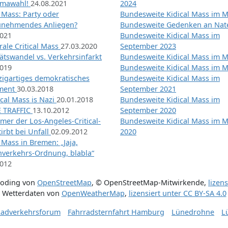
imawahl!
24.08.2021
2024
l Mass: Party oder
Bundesweite Kidical Mass im M
unehmendes Anliegen?
Bundesweite Gedenken an Na
2021
Bundesweite Kidical Mass im
ale Critical Mass
27.03.2020
September 2023
ätswandel vs. Verkehrsinfarkt
Bundesweite Kidical Mass im M
2019
Bundesweite Kidical Mass im M
nzigartiges demokratisches
Bundesweite Kidical Mass im
iment
30.03.2018
September 2021
tical Mass is Nazi
20.01.2018
Bundesweite Kidical Mass im
 TRAFFIC
13.10.2012
September 2020
mer der Los-Angeles-Critical-
Bundesweite Kidical Mass im 
irbt bei Unfall
02.09.2012
2020
l Mass in Bremen: „Jaja,
nverkehrs-Ordnung, blabla“
2012
coding von
OpenStreetMap
,
© OpenStreetMap-Mitwirkende
,
lizen
Wetterdaten von
OpenWeatherMap
,
lizensiert unter
CC BY-SA 4.0
adverkehrsforum
Fahrradsternfahrt Hamburg
Lünedrohne
L