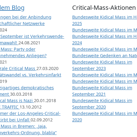
dem Blog
Critical-Mass-Aktionen
ngen bei der Anbindung
Bundesweite Kidical Mass im H
chaftlicher Netzwerke
2025
2024
Bundesweite Kidical Mass im M
 September ist Verkehrswende-
Bundesweite Kidical Mass im H
imawahl!
24.08.2021
2024
l Mass: Party oder
Bundesweite Kidical Mass im M
unehmendes Anliegen?
Bundesweite Gedenken an Na
2021
Bundesweite Kidical Mass im
ale Critical Mass
27.03.2020
September 2023
ätswandel vs. Verkehrsinfarkt
Bundesweite Kidical Mass im M
2019
Bundesweite Kidical Mass im M
nzigartiges demokratisches
Bundesweite Kidical Mass im
iment
30.03.2018
September 2021
tical Mass is Nazi
20.01.2018
Bundesweite Kidical Mass im
 TRAFFIC
13.10.2012
September 2020
mer der Los-Angeles-Critical-
Bundesweite Kidical Mass im 
irbt bei Unfall
02.09.2012
2020
l Mass in Bremen: „Jaja,
nverkehrs-Ordnung, blabla“