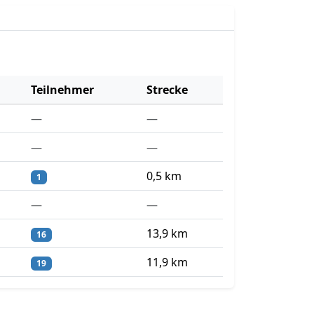
Teilnehmer
Strecke
—
—
—
—
0,5 km
1
—
—
13,9 km
16
11,9 km
19