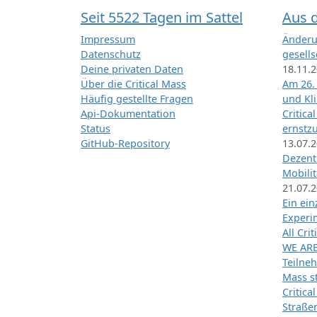
Seit 5522 Tagen im Sattel
Aus 
Impressum
Änderu
Datenschutz
gesells
Deine privaten Daten
18.11.
Über die Critical Mass
Am 26.
Häufig gestellte Fragen
und Kl
Api-Dokumentation
Critica
Status
ernstz
GitHub-Repository
13.07.
Dezentr
Mobilit
21.07.
Ein ei
Exper
All Cri
WE ARE
Teilneh
Mass st
Critica
Straße