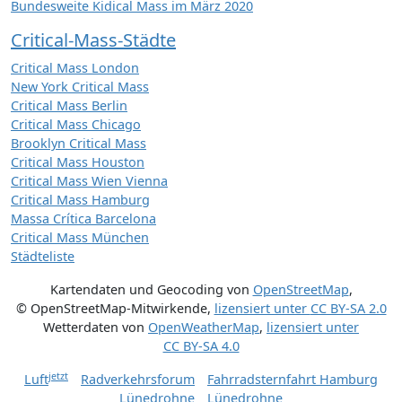
Bundesweite Kidical Mass im März 2020
Critical-Mass-Städte
Critical Mass London
New York Critical Mass
Critical Mass Berlin
Critical Mass Chicago
Brooklyn Critical Mass
Critical Mass Houston
Critical Mass Wien Vienna
Critical Mass Hamburg
Massa Crítica Barcelona
Critical Mass München
Städteliste
Kartendaten und Geocoding von
OpenStreetMap
,
© OpenStreetMap-Mitwirkende
,
lizensiert unter
CC BY-SA 2.0
Wetterdaten von
OpenWeatherMap
,
lizensiert unter
CC BY-SA 4.0
jetzt
Luft
Radverkehrsforum
Fahrradsternfahrt Hamburg
Lünedrohne
Lünedrohne