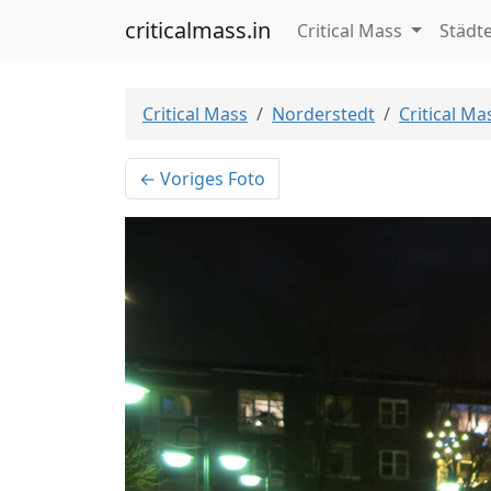
criticalmass.in
Critical Mass
Städt
Critical Mass
Norderstedt
Critical M
← Voriges Foto