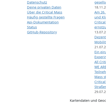
Datenschutz
gesells
Deine privaten Daten
18.11.
Über die Critical Mass
Am 26.
Häufig gestellte Fragen
und Kl
Api-Dokumentation
Critica
Status
ernstz
GitHub-Repository
13.07.
Dezentr
Mobilit
21.07.
Ein ei
Exper
All Cri
WE ARE
Teilneh
Mass st
Critica
Straße
29.07.
Kartendaten und Geo