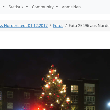
e
Statistik
Community
Anmelden
ass Norderstedt 01.12.2017
Fotos
Foto 25496 aus Norde