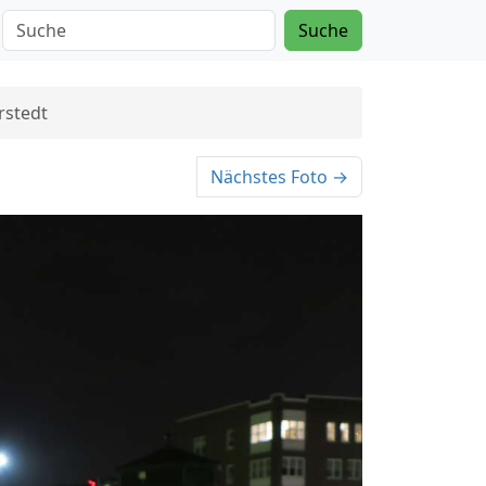
Suche
rstedt
Nächstes Foto →