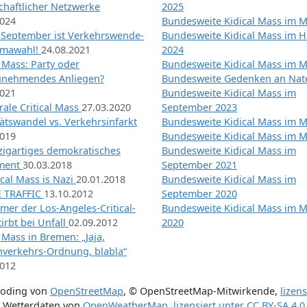
chaftlicher Netzwerke
2025
2024
Bundesweite Kidical Mass im M
 September ist Verkehrswende-
Bundesweite Kidical Mass im H
imawahl!
24.08.2021
2024
l Mass: Party oder
Bundesweite Kidical Mass im M
unehmendes Anliegen?
Bundesweite Gedenken an Na
2021
Bundesweite Kidical Mass im
ale Critical Mass
27.03.2020
September 2023
ätswandel vs. Verkehrsinfarkt
Bundesweite Kidical Mass im M
2019
Bundesweite Kidical Mass im M
nzigartiges demokratisches
Bundesweite Kidical Mass im
iment
30.03.2018
September 2021
tical Mass is Nazi
20.01.2018
Bundesweite Kidical Mass im
 TRAFFIC
13.10.2012
September 2020
mer der Los-Angeles-Critical-
Bundesweite Kidical Mass im 
irbt bei Unfall
02.09.2012
2020
l Mass in Bremen: „Jaja,
nverkehrs-Ordnung, blabla“
2012
coding von
OpenStreetMap
,
© OpenStreetMap-Mitwirkende
,
lizen
Wetterdaten von
OpenWeatherMap
,
lizensiert unter
CC BY-SA 4.0