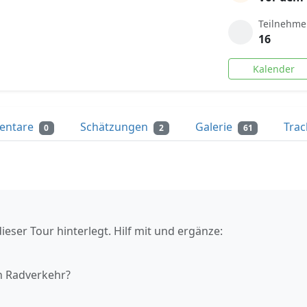
Teilnehme
16
Kalender
entare
Schätzungen
Galerie
Tra
0
2
61
ieser Tour hinterlegt. Hilf mit und ergänze:
n Radverkehr?