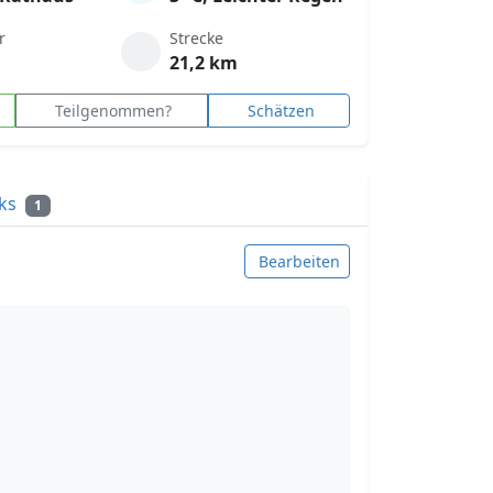
r
Strecke
21,2 km
Teilgenommen?
Schätzen
cks
1
Bearbeiten