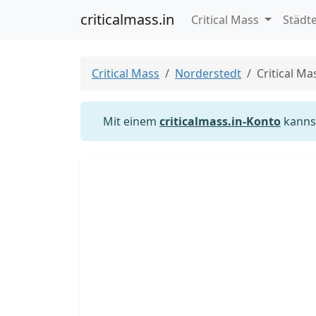
criticalmass.in
Critical Mass
Städt
Critical Mass
Norderstedt
Critical M
Mit einem
criticalmass.in-Konto
kannst