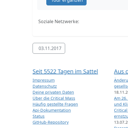
Tour ergänzen
Soziale Netzwerke:
03.11.2017
Seit 5522 Tagen im Sattel
Aus 
Impressum
Änderu
Datenschutz
gesells
Deine privaten Daten
18.11.
Über die Critical Mass
Am 26.
Häufig gestellte Fragen
und Kl
Api-Dokumentation
Critica
Status
ernstz
GitHub-Repository
13.07.