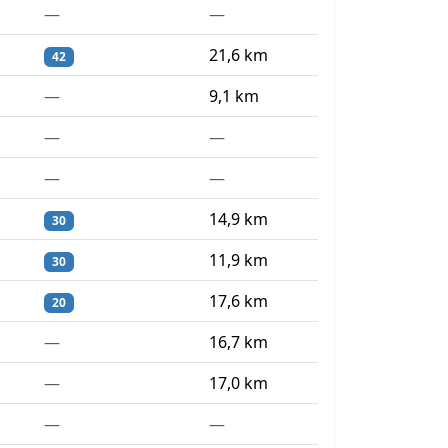
—
—
21,6 km
42
—
9,1 km
—
—
—
—
14,9 km
30
11,9 km
30
17,6 km
20
—
16,7 km
—
17,0 km
—
—