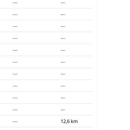
—
—
—
—
—
—
—
—
—
—
—
—
—
—
—
—
—
—
—
—
—
12,6 km