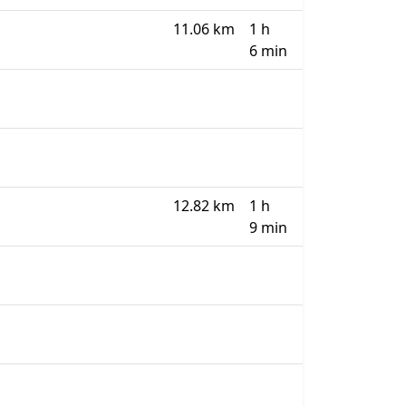
11.06 km
1 h
6 min
12.82 km
1 h
9 min