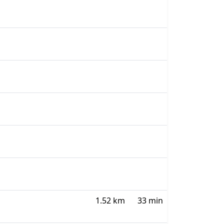
1.52 km
33 min