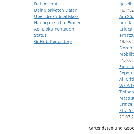
Datenschutz
gesells
Deine privaten Daten
18.11.
Über die Critical Mass
Am 26.
Häufig gestellte Fragen
und Kl
Api-Dokumentation
Critica
Status
ernstz
GitHub-Repository
13.07.
Dezentr
Mobilit
21.07.
Ein ei
Exper
All Cri
WE ARE
Teilneh
Mass st
Critica
Straße
29.07.
Kartendaten und Geo