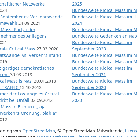
chaftlicher Netzwerke
2025
2024
Bundesweite Kidical Mass im M
 September ist Verkehrswende-
Bundesweite Kidical Mass im H
imawahl!
24.08.2021
2024
l Mass: Party oder
Bundesweite Kidical Mass im M
unehmendes Anliegen?
Bundesweite Gedenken an Na
2021
Bundesweite Kidical Mass im
ale Critical Mass
27.03.2020
September 2023
ätswandel vs. Verkehrsinfarkt
Bundesweite Kidical Mass im M
2019
Bundesweite Kidical Mass im M
nzigartiges demokratisches
Bundesweite Kidical Mass im
iment
30.03.2018
September 2021
tical Mass is Nazi
20.01.2018
Bundesweite Kidical Mass im
 TRAFFIC
13.10.2012
September 2020
mer der Los-Angeles-Critical-
Bundesweite Kidical Mass im 
irbt bei Unfall
02.09.2012
2020
l Mass in Bremen: „Jaja,
nverkehrs-Ordnung, blabla“
2012
coding von
OpenStreetMap
,
© OpenStreetMap-Mitwirkende
,
lizen