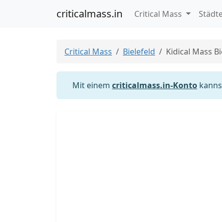
criticalmass.in
Critical Mass
Städt
Critical Mass
Bielefeld
Kidical Mass Bi
Mit einem
criticalmass.in-Konto
kannst