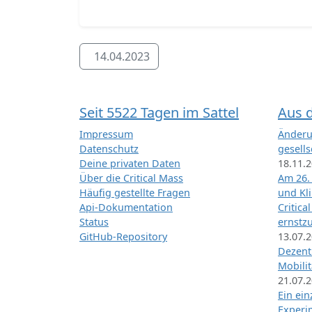
14.04.2023
Seit 5522 Tagen im Sattel
Aus 
Impressum
Änderu
Datenschutz
gesells
Deine privaten Daten
18.11.
Über die Critical Mass
Am 26.
Häufig gestellte Fragen
und Kl
Api-Dokumentation
Critica
Status
ernstz
GitHub-Repository
13.07.
Dezentr
Mobilit
21.07.
Ein ei
Exper