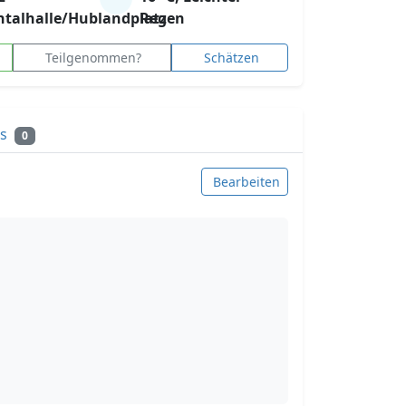
htalhalle/Hublandplatz
Regen
Teilgenommen?
Schätzen
ks
0
Bearbeiten