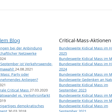
dem Blog
Critical-Mass-Aktionen
ngen bei der Anbindung
Bundesweite Kidical Mass im H
chaftlicher Netzwerke
2025
2024
Bundesweite Kidical Mass im M
 September ist Verkehrswende-
Bundesweite Kidical Mass im H
imawahl!
24.08.2021
2024
l Mass: Party oder
Bundesweite Kidical Mass im M
unehmendes Anliegen?
Bundesweite Gedenken an Na
2021
Bundesweite Kidical Mass im
ale Critical Mass
27.03.2020
September 2023
ätswandel vs. Verkehrsinfarkt
Bundesweite Kidical Mass im M
2019
Bundesweite Kidical Mass im M
nzigartiges demokratisches
Bundesweite Kidical Mass im
iment
30.03.2018
September 2021