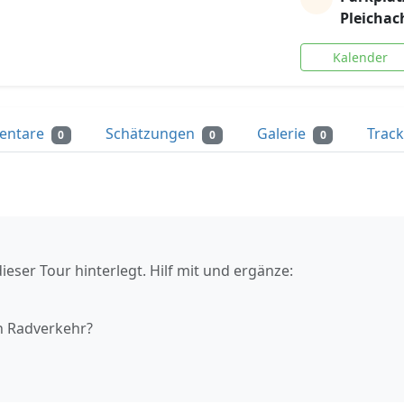
Pleichac
Kalender
entare
Schätzungen
Galerie
Trac
0
0
0
ieser Tour hinterlegt. Hilf mit und ergänze:
n Radverkehr?