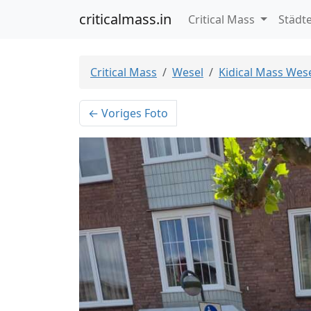
criticalmass.in
Critical Mass
Städt
Critical Mass
Wesel
Kidical Mass Wese
← Voriges Foto