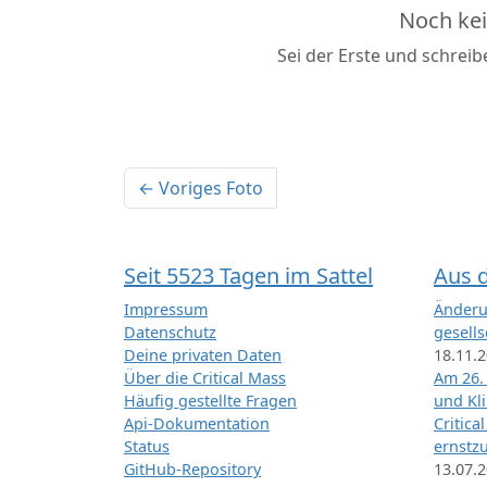
Noch ke
Sei der Erste und schrei
← Voriges Foto
Seit 5523 Tagen im Sattel
Aus 
Impressum
Änderu
Datenschutz
gesells
Deine privaten Daten
18.11.
Über die Critical Mass
Am 26.
Häufig gestellte Fragen
und Kl
Api-Dokumentation
Critica
Status
ernstz
GitHub-Repository
13.07.