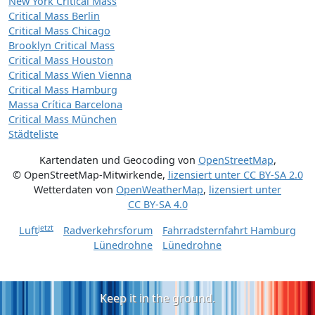
New York Critical Mass
Critical Mass Berlin
Critical Mass Chicago
Brooklyn Critical Mass
Critical Mass Houston
Critical Mass Wien Vienna
Critical Mass Hamburg
Massa Crítica Barcelona
Critical Mass München
Städteliste
Kartendaten und Geocoding von
OpenStreetMap
,
© OpenStreetMap-Mitwirkende
,
lizensiert unter
CC BY-SA 2.0
Wetterdaten von
OpenWeatherMap
,
lizensiert unter
CC BY-SA 4.0
jetzt
Luft
Radverkehrsforum
Fahrradsternfahrt Hamburg
Lünedrohne
Lünedrohne
Keep it in the ground.