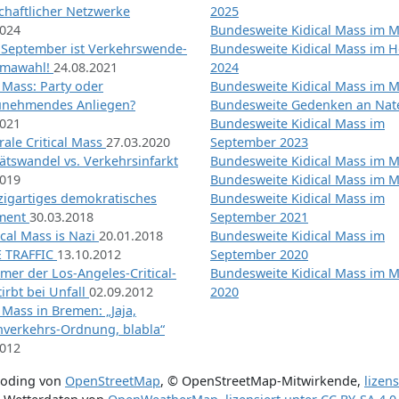
chaftlicher Netzwerke
2025
2024
Bundesweite Kidical Mass im M
 September ist Verkehrswende-
Bundesweite Kidical Mass im H
imawahl!
24.08.2021
2024
l Mass: Party oder
Bundesweite Kidical Mass im M
unehmendes Anliegen?
Bundesweite Gedenken an Na
2021
Bundesweite Kidical Mass im
ale Critical Mass
27.03.2020
September 2023
ätswandel vs. Verkehrsinfarkt
Bundesweite Kidical Mass im M
2019
Bundesweite Kidical Mass im M
nzigartiges demokratisches
Bundesweite Kidical Mass im
iment
30.03.2018
September 2021
tical Mass is Nazi
20.01.2018
Bundesweite Kidical Mass im
 TRAFFIC
13.10.2012
September 2020
mer der Los-Angeles-Critical-
Bundesweite Kidical Mass im 
irbt bei Unfall
02.09.2012
2020
l Mass in Bremen: „Jaja,
nverkehrs-Ordnung, blabla“
2012
coding von
OpenStreetMap
,
© OpenStreetMap-Mitwirkende
,
lizen