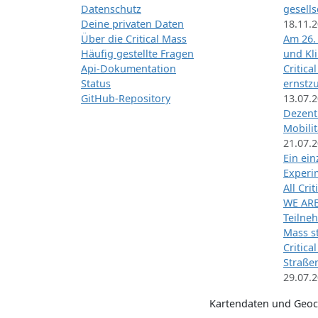
Datenschutz
gesells
Deine privaten Daten
18.11.
Über die Critical Mass
Am 26.
Häufig gestellte Fragen
und Kl
Api-Dokumentation
Critica
Status
ernstz
GitHub-Repository
13.07.
Dezentr
Mobilit
21.07.
Ein ei
Exper
All Cri
WE ARE
Teilneh
Mass st
Critica
Straße
29.07.
Kartendaten und Geo