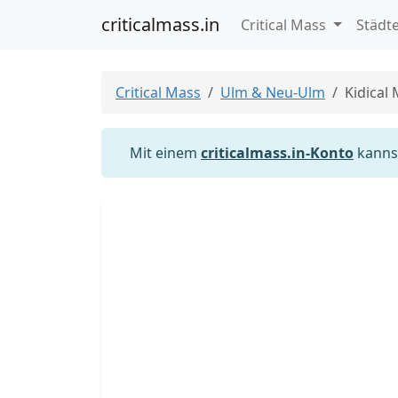
criticalmass.in
Critical Mass
Städt
Critical Mass
Ulm & Neu-Ulm
Kidical
Mit einem
criticalmass.in-Konto
kannst