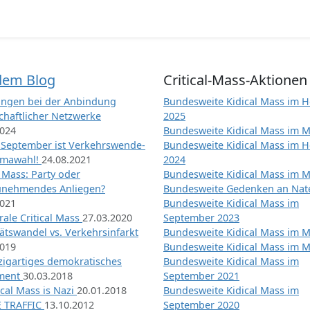
dem Blog
Critical-Mass-Aktionen
ngen bei der Anbindung
Bundesweite Kidical Mass im H
chaftlicher Netzwerke
2025
2024
Bundesweite Kidical Mass im M
 September ist Verkehrswende-
Bundesweite Kidical Mass im H
imawahl!
24.08.2021
2024
l Mass: Party oder
Bundesweite Kidical Mass im M
unehmendes Anliegen?
Bundesweite Gedenken an Na
2021
Bundesweite Kidical Mass im
ale Critical Mass
27.03.2020
September 2023
ätswandel vs. Verkehrsinfarkt
Bundesweite Kidical Mass im M
2019
Bundesweite Kidical Mass im M
nzigartiges demokratisches
Bundesweite Kidical Mass im
iment
30.03.2018
September 2021
tical Mass is Nazi
20.01.2018
Bundesweite Kidical Mass im
 TRAFFIC
13.10.2012
September 2020