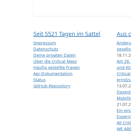
Seit 5521 Tagen im Sattel
Aus 
Impressum
Änderu
Datenschutz
gesells
Deine privaten Daten
18.11.
Über die Critical Mass
Am 26.
Häufig gestellte Fragen
und Kl
Api-Dokumentation
Critica
Status
ernstz
GitHub-Repository
13.07.
Dezentr
Mobilit
21.07.
Ein ei
Exper
All Cri
WE ARE