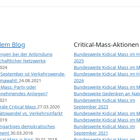
dem Blog
Critical-Mass-Aktionen
ngen bei der Anbindung
Bundesweite Kidical Mass im H
chaftlicher Netzwerke
2025
2024
Bundesweite Kidical Mass im M
 September ist Verkehrswende-
Bundesweite Kidical Mass im H
imawahl!
24.08.2021
2024
l Mass: Party oder
Bundesweite Kidical Mass im M
unehmendes Anliegen?
Bundesweite Gedenken an Na
2021
Bundesweite Kidical Mass im
ale Critical Mass
27.03.2020
September 2023
ätswandel vs. Verkehrsinfarkt
Bundesweite Kidical Mass im M
2019
Bundesweite Kidical Mass im M
nzigartiges demokratisches
Bundesweite Kidical Mass im
iment
30.03.2018
September 2021
tical Mass is Nazi
20.01.2018
Bundesweite Kidical Mass im