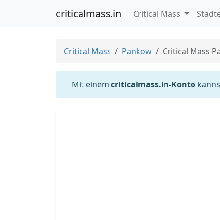
criticalmass.in
Critical Mass
Städt
Critical Mass
Pankow
Critical Mass 
Mit einem
criticalmass.in-Konto
kannst