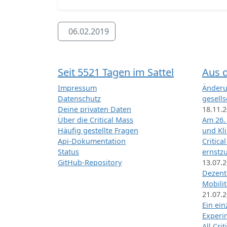
06.02.2019
Seit 5521 Tagen im Sattel
Aus 
Impressum
Änderu
Datenschutz
gesells
Deine privaten Daten
18.11.
Über die Critical Mass
Am 26.
Häufig gestellte Fragen
und Kl
Api-Dokumentation
Critica
Status
ernstz
GitHub-Repository
13.07.
Dezentr
Mobilit
21.07.
Ein ei
Exper
All Cri