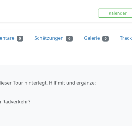
Kalender
entare
Schätzungen
Galerie
Trac
0
0
0
ieser Tour hinterlegt. Hilf mit und ergänze:
n Radverkehr?