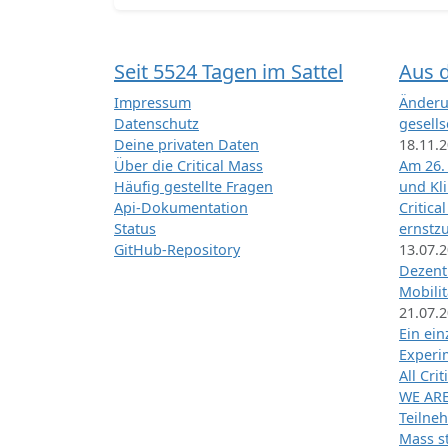
Seit 5524 Tagen im Sattel
Aus 
Impressum
Änderu
Datenschutz
gesells
Deine privaten Daten
18.11.
Über die Critical Mass
Am 26.
Häufig gestellte Fragen
und Kl
Api-Dokumentation
Critica
Status
ernstz
GitHub-Repository
13.07.
Dezentr
Mobilit
21.07.
Ein ei
Exper
All Cri
WE ARE
Teilneh
Mass st