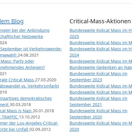
dem Blog
Critical-Mass-Aktionen
ngen bei der Anbindung
Bundesweite Kidical Mass im H
chaftlicher Netzwerke
2025
2024
Bundesweite Kidical Mass im M
 September ist Verkehrswende-
Bundesweite Kidical Mass im H
imawahl!
24.08.2021
2024
l Mass: Party oder
Bundesweite Kidical Mass im M
unehmendes Anliegen?
Bundesweite Gedenken an Na
2021
Bundesweite Kidical Mass im
ale Critical Mass
27.03.2020
September 2023
ätswandel vs. Verkehrsinfarkt
Bundesweite Kidical Mass im M
2019
Bundesweite Kidical Mass im M
nzigartiges demokratisches
Bundesweite Kidical Mass im
iment
30.03.2018
September 2021
tical Mass is Nazi
20.01.2018
Bundesweite Kidical Mass im
 TRAFFIC
13.10.2012
September 2020
mer der Los-Angeles-Critical-
Bundesweite Kidical Mass im 
irbt bei Unfall
02.09.2012
2020