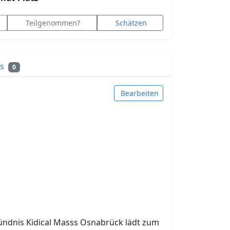
Teilgenommen?
Schätzen
ks
0
Bearbeiten
ündnis Kidical Masss Osnabrück lädt zum