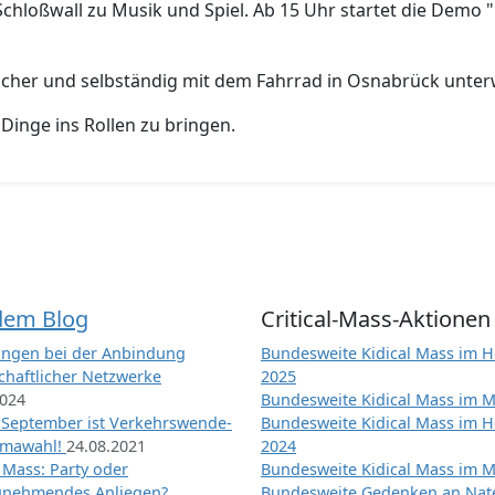
Schloßwall zu Musik und Spiel. Ab 15 Uhr startet die Demo "
sicher und selbständig mit dem Fahrrad in Osnabrück unte
e Dinge ins Rollen zu bringen.
dem Blog
Critical-Mass-Aktionen
ngen bei der Anbindung
Bundesweite Kidical Mass im H
chaftlicher Netzwerke
2025
2024
Bundesweite Kidical Mass im M
 September ist Verkehrswende-
Bundesweite Kidical Mass im H
imawahl!
24.08.2021
2024
l Mass: Party oder
Bundesweite Kidical Mass im M
unehmendes Anliegen?
Bundesweite Gedenken an Na