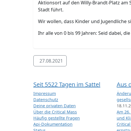
Aktionsort auf den Willy-Brandt-Platz am 
Stadt führt.
Wir wollen, dass Kinder und Jugendliche 
Ihr alle von 0 bis 99 Jahren: Seid dabei, di
27.08.2021
Seit 5522 Tagen im Sattel
Aus 
Impressum
Änderu
Datenschutz
gesells
Deine privaten Daten
18.11.
Über die Critical Mass
Am 26.
Häufig gestellte Fragen
und Kl
Api-Dokumentation
Critica
Status
ernstz