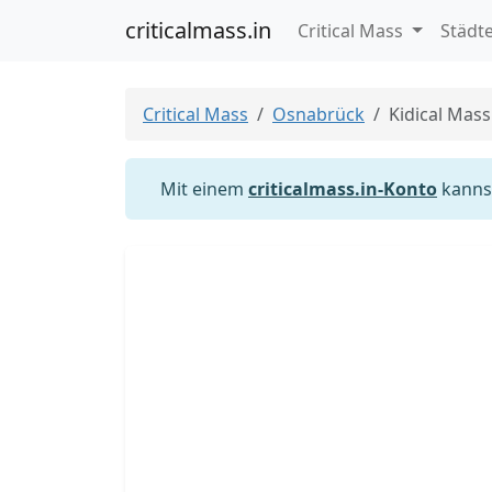
criticalmass.in
Critical Mass
Städt
Critical Mass
Osnabrück
Kidical Mas
Mit einem
criticalmass.in-Konto
kannst