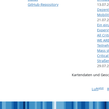
GitHub-Repository
13.07.
Dezentr
Mobilit
21.07.
Ein ei
Exper
All Cri
WE ARE
Teilneh
Mass st
Critica
Straße
29.07.
Kartendaten und Geo
jetzt
Luft
R