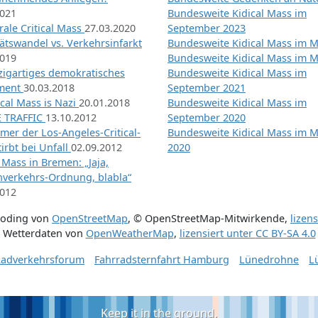
2021
Bundesweite Kidical Mass im
ale Critical Mass
27.03.2020
September 2023
ätswandel vs. Verkehrsinfarkt
Bundesweite Kidical Mass im M
2019
Bundesweite Kidical Mass im M
nzigartiges demokratisches
Bundesweite Kidical Mass im
iment
30.03.2018
September 2021
tical Mass is Nazi
20.01.2018
Bundesweite Kidical Mass im
 TRAFFIC
13.10.2012
September 2020
mer der Los-Angeles-Critical-
Bundesweite Kidical Mass im 
irbt bei Unfall
02.09.2012
2020
l Mass in Bremen: „Jaja,
nverkehrs-Ordnung, blabla“
2012
coding von
OpenStreetMap
,
© OpenStreetMap-Mitwirkende
,
lizen
Wetterdaten von
OpenWeatherMap
,
lizensiert unter
CC BY-SA 4.0
adverkehrsforum
Fahrradsternfahrt Hamburg
Lünedrohne
L
Keep it in the ground.