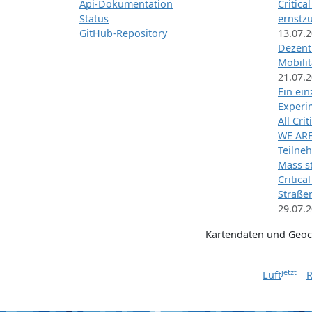
Api-Dokumentation
Critica
Status
ernstz
GitHub-Repository
13.07.
Dezentr
Mobilit
21.07.
Ein ei
Exper
All Cri
WE ARE
Teilneh
Mass st
Critica
Straße
29.07.
Kartendaten und Geo
jetzt
Luft
R