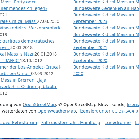
l Mass: Party oder
Bundesweite Kidical Mass im M
unehmendes Anliegen?
Bundesweite Gedenken an Na
2021
Bundesweite Kidical Mass im
ale Critical Mass
27.03.2020
September 2023
ätswandel vs. Verkehrsinfarkt
Bundesweite Kidical Mass im M
2019
Bundesweite Kidical Mass im M
nzigartiges demokratisches
Bundesweite Kidical Mass im
iment
30.03.2018
September 2021
tical Mass is Nazi
20.01.2018
Bundesweite Kidical Mass im
 TRAFFIC
13.10.2012
September 2020
mer der Los-Angeles-Critical-
Bundesweite Kidical Mass im 
irbt bei Unfall
02.09.2012
2020
l Mass in Bremen: „Jaja,
nverkehrs-Ordnung, blabla“
2012
coding von
OpenStreetMap
,
© OpenStreetMap-Mitwirkende
,
lizen
Wetterdaten von
OpenWeatherMap
,
lizensiert unter
CC BY-SA 4.0
adverkehrsforum
Fahrradsternfahrt Hamburg
Lünedrohne
L