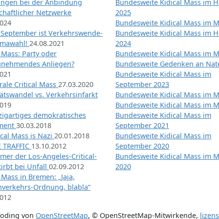
ngen bei der Anbindung
Bundesweite Kidical Mass im H
chaftlicher Netzwerke
2025
2024
Bundesweite Kidical Mass im M
 September ist Verkehrswende-
Bundesweite Kidical Mass im H
imawahl!
24.08.2021
2024
l Mass: Party oder
Bundesweite Kidical Mass im M
unehmendes Anliegen?
Bundesweite Gedenken an Na
2021
Bundesweite Kidical Mass im
ale Critical Mass
27.03.2020
September 2023
ätswandel vs. Verkehrsinfarkt
Bundesweite Kidical Mass im M
2019
Bundesweite Kidical Mass im M
nzigartiges demokratisches
Bundesweite Kidical Mass im
iment
30.03.2018
September 2021
tical Mass is Nazi
20.01.2018
Bundesweite Kidical Mass im
 TRAFFIC
13.10.2012
September 2020
mer der Los-Angeles-Critical-
Bundesweite Kidical Mass im 
irbt bei Unfall
02.09.2012
2020
l Mass in Bremen: „Jaja,
nverkehrs-Ordnung, blabla“
2012
coding von
OpenStreetMap
,
© OpenStreetMap-Mitwirkende
,
lizen