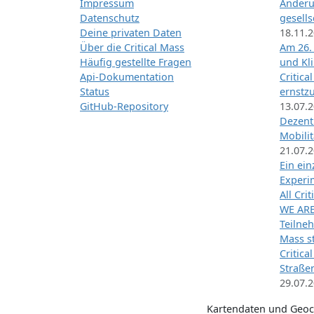
Impressum
Änderu
Datenschutz
gesells
Deine privaten Daten
18.11.
Über die Critical Mass
Am 26.
Häufig gestellte Fragen
und Kl
Api-Dokumentation
Critica
Status
ernstz
GitHub-Repository
13.07.
Dezentr
Mobilit
21.07.
Ein ei
Exper
All Cri
WE ARE
Teilneh
Mass st
Critica
Straße
29.07.
Kartendaten und Geo