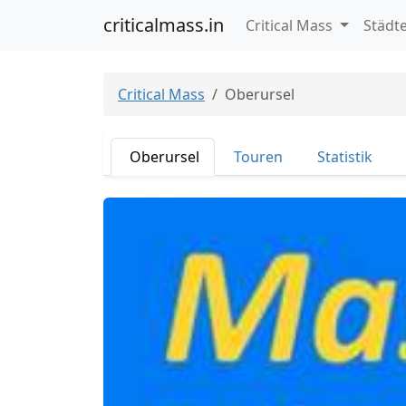
criticalmass.in
Critical Mass
Städt
Critical Mass
Oberursel
Oberursel
Touren
Statistik