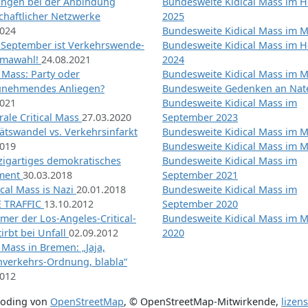
ngen bei der Anbindung
Bundesweite Kidical Mass im H
chaftlicher Netzwerke
2025
2024
Bundesweite Kidical Mass im M
 September ist Verkehrswende-
Bundesweite Kidical Mass im H
imawahl!
24.08.2021
2024
l Mass: Party oder
Bundesweite Kidical Mass im M
unehmendes Anliegen?
Bundesweite Gedenken an Na
2021
Bundesweite Kidical Mass im
ale Critical Mass
27.03.2020
September 2023
ätswandel vs. Verkehrsinfarkt
Bundesweite Kidical Mass im M
2019
Bundesweite Kidical Mass im M
nzigartiges demokratisches
Bundesweite Kidical Mass im
iment
30.03.2018
September 2021
tical Mass is Nazi
20.01.2018
Bundesweite Kidical Mass im
 TRAFFIC
13.10.2012
September 2020
mer der Los-Angeles-Critical-
Bundesweite Kidical Mass im 
irbt bei Unfall
02.09.2012
2020
l Mass in Bremen: „Jaja,
nverkehrs-Ordnung, blabla“
2012
coding von
OpenStreetMap
,
© OpenStreetMap-Mitwirkende
,
lizen