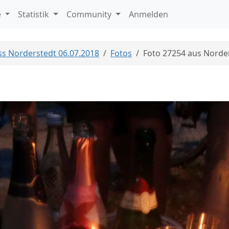
e
Statistik
Community
Anmelden
ass Norderstedt 06.07.2018
Fotos
Foto 27254 aus Norde