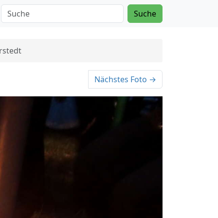
Suche
rstedt
Nächstes Foto →