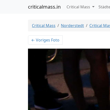
criticalmass.in
Critical Mass
Städt
Critical Mass
Norderstedt
Critical M
← Voriges Foto