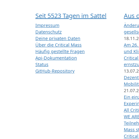
Seit 5523 Tagen im Sattel
Aus 
Impressum
Änderu
Datenschutz
gesells
Deine privaten Daten
18.11.
Über die Critical Mass
Am 26.
Häufig gestellte Fragen
und Kl
Api-Dokumentation
Critica
Status
ernstz
GitHub-Repository
13.07.
Dezentr
Mobilit
21.07.
Ein ei
Exper
All Cri
WE ARE
Teilneh
Mass st
Critica