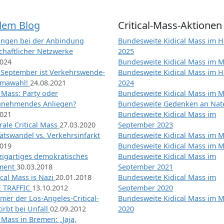
dem Blog
Critical-Mass-Aktionen
ngen bei der Anbindung
Bundesweite Kidical Mass im H
chaftlicher Netzwerke
2025
2024
Bundesweite Kidical Mass im M
 September ist Verkehrswende-
Bundesweite Kidical Mass im H
imawahl!
24.08.2021
2024
l Mass: Party oder
Bundesweite Kidical Mass im M
unehmendes Anliegen?
Bundesweite Gedenken an Na
2021
Bundesweite Kidical Mass im
ale Critical Mass
27.03.2020
September 2023
ätswandel vs. Verkehrsinfarkt
Bundesweite Kidical Mass im M
2019
Bundesweite Kidical Mass im M
nzigartiges demokratisches
Bundesweite Kidical Mass im
iment
30.03.2018
September 2021
tical Mass is Nazi
20.01.2018
Bundesweite Kidical Mass im
 TRAFFIC
13.10.2012
September 2020
mer der Los-Angeles-Critical-
Bundesweite Kidical Mass im 
irbt bei Unfall
02.09.2012
2020
l Mass in Bremen: „Jaja,