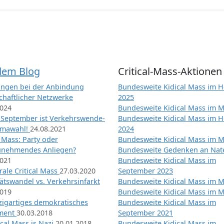
dem Blog
Critical-Mass-Aktionen
ngen bei der Anbindung
Bundesweite Kidical Mass im H
chaftlicher Netzwerke
2025
2024
Bundesweite Kidical Mass im M
 September ist Verkehrswende-
Bundesweite Kidical Mass im H
imawahl!
24.08.2021
2024
l Mass: Party oder
Bundesweite Kidical Mass im M
unehmendes Anliegen?
Bundesweite Gedenken an Na
2021
Bundesweite Kidical Mass im
ale Critical Mass
27.03.2020
September 2023
ätswandel vs. Verkehrsinfarkt
Bundesweite Kidical Mass im M
2019
Bundesweite Kidical Mass im M
nzigartiges demokratisches
Bundesweite Kidical Mass im
iment
30.03.2018
September 2021
tical Mass is Nazi
20.01.2018
Bundesweite Kidical Mass im