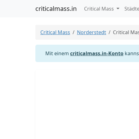
criticalmass.in
Critical Mass
Städt
Critical Mass
Norderstedt
Critical M
Mit einem
criticalmass.in-Konto
kannst