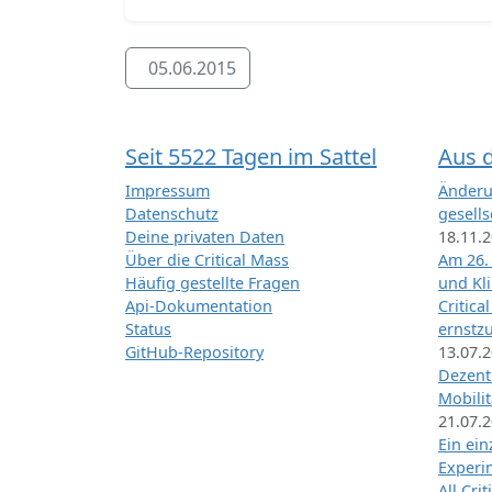
05.06.2015
Seit 5522 Tagen im Sattel
Aus 
Impressum
Änderu
Datenschutz
gesells
Deine privaten Daten
18.11.
Über die Critical Mass
Am 26.
Häufig gestellte Fragen
und Kl
Api-Dokumentation
Critica
Status
ernstz
GitHub-Repository
13.07.
Dezentr
Mobilit
21.07.
Ein ei
Exper
All Cri