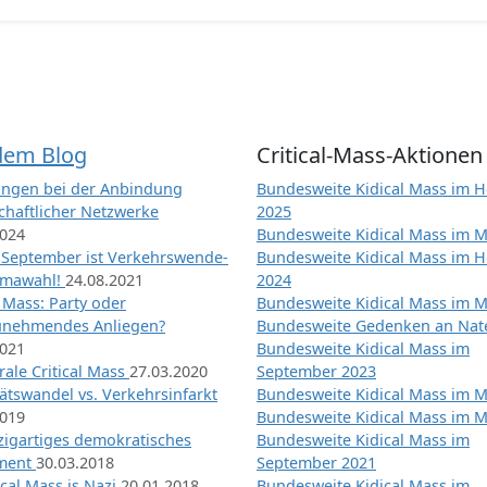
dem Blog
Critical-Mass-Aktionen
ngen bei der Anbindung
Bundesweite Kidical Mass im H
chaftlicher Netzwerke
2025
2024
Bundesweite Kidical Mass im M
 September ist Verkehrswende-
Bundesweite Kidical Mass im H
imawahl!
24.08.2021
2024
l Mass: Party oder
Bundesweite Kidical Mass im M
unehmendes Anliegen?
Bundesweite Gedenken an Na
2021
Bundesweite Kidical Mass im
ale Critical Mass
27.03.2020
September 2023
ätswandel vs. Verkehrsinfarkt
Bundesweite Kidical Mass im M
2019
Bundesweite Kidical Mass im M
nzigartiges demokratisches
Bundesweite Kidical Mass im
iment
30.03.2018
September 2021
tical Mass is Nazi
20.01.2018
Bundesweite Kidical Mass im