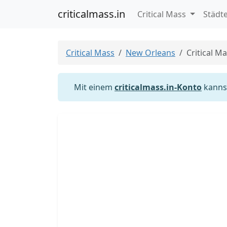
criticalmass.in
Critical Mass
Städt
Critical Mass
New Orleans
Critical M
Mit einem
criticalmass.in-Konto
kannst