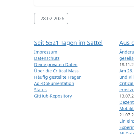
28.02.2026
Seit 5521 Tagen im Sattel
Aus 
Impressum
Änderu
Datenschutz
gesells
Deine privaten Daten
18.11.
Über die Critical Mass
Am 26.
Häufig gestellte Fragen
und Kl
Api-Dokumentation
Critica
Status
ernstz
GitHub-Repository
13.07.
Dezentr
Mobilit
21.07.
Ein ei
Exper
All Cri