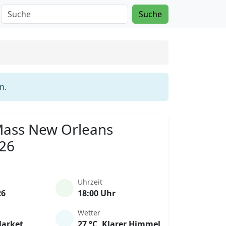
Suche
n.
 Mass New Orleans
026
Uhrzeit
26
18:00 Uhr
Wetter
Market
27 °C, Klarer Himmel