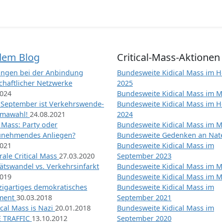
dem Blog
Critical-Mass-Aktionen
ngen bei der Anbindung
Bundesweite Kidical Mass im H
chaftlicher Netzwerke
2025
2024
Bundesweite Kidical Mass im M
 September ist Verkehrswende-
Bundesweite Kidical Mass im H
imawahl!
24.08.2021
2024
l Mass: Party oder
Bundesweite Kidical Mass im M
unehmendes Anliegen?
Bundesweite Gedenken an Na
2021
Bundesweite Kidical Mass im
ale Critical Mass
27.03.2020
September 2023
ätswandel vs. Verkehrsinfarkt
Bundesweite Kidical Mass im M
2019
Bundesweite Kidical Mass im M
nzigartiges demokratisches
Bundesweite Kidical Mass im
iment
30.03.2018
September 2021
tical Mass is Nazi
20.01.2018
Bundesweite Kidical Mass im
 TRAFFIC
13.10.2012
September 2020