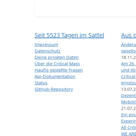
Seit 5523 Tagen im Sattel
Aus 
Impressum
Änderu
Datenschutz
gesells
Deine privaten Daten
18.11.
Über die Critical Mass
Am 26.
Häufig gestellte Fragen
und Kl
Api-Dokumentation
Critica
Status
ernstz
GitHub-Repository
13.07.
Dezentr
Mobilit
21.07.
Ein ei
Exper
All Cri
WE ARE