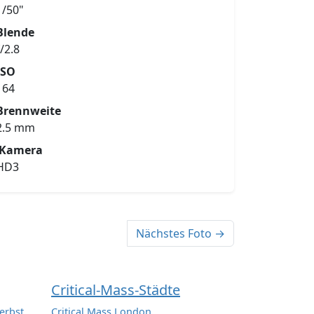
1/50"
Blende
f/2.8
ISO
164
Brennweite
2.5 mm
Kamera
HD3
Nächstes Foto →
Critical-Mass-Städte
erbst
Critical Mass London