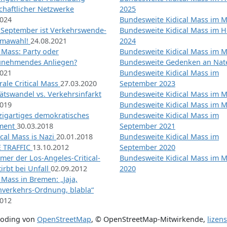
chaftlicher Netzwerke
2025
2024
Bundesweite Kidical Mass im M
 September ist Verkehrswende-
Bundesweite Kidical Mass im H
imawahl!
24.08.2021
2024
l Mass: Party oder
Bundesweite Kidical Mass im M
unehmendes Anliegen?
Bundesweite Gedenken an Na
2021
Bundesweite Kidical Mass im
ale Critical Mass
27.03.2020
September 2023
ätswandel vs. Verkehrsinfarkt
Bundesweite Kidical Mass im M
2019
Bundesweite Kidical Mass im M
nzigartiges demokratisches
Bundesweite Kidical Mass im
iment
30.03.2018
September 2021
tical Mass is Nazi
20.01.2018
Bundesweite Kidical Mass im
 TRAFFIC
13.10.2012
September 2020
mer der Los-Angeles-Critical-
Bundesweite Kidical Mass im 
irbt bei Unfall
02.09.2012
2020
l Mass in Bremen: „Jaja,
nverkehrs-Ordnung, blabla“
2012
coding von
OpenStreetMap
,
© OpenStreetMap-Mitwirkende
,
lizen