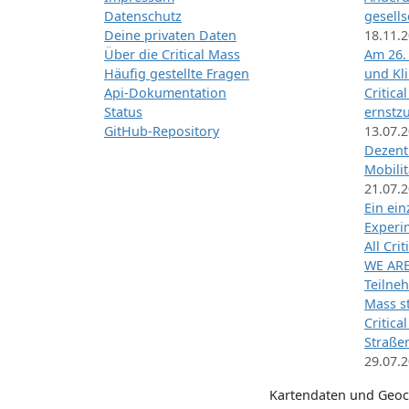
Datenschutz
gesells
Deine privaten Daten
18.11.
Über die Critical Mass
Am 26.
Häufig gestellte Fragen
und Kl
Api-Dokumentation
Critica
Status
ernstz
GitHub-Repository
13.07.
Dezentr
Mobilit
21.07.
Ein ei
Exper
All Cri
WE ARE
Teilneh
Mass st
Critica
Straße
29.07.
Kartendaten und Geo