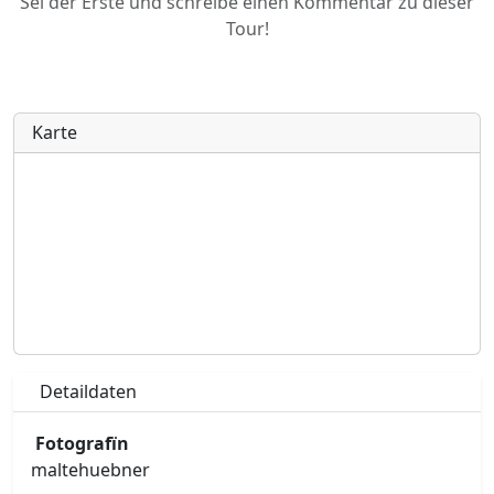
Sei der Erste und schreibe einen Kommentar zu dieser
Tour!
Karte
Detaildaten
Fotografïn
maltehuebner