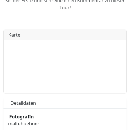
Sei der Erste und schreibe einen Kommentar zu dieser
Tour!
Karte
Detaildaten
Fotografïn
maltehuebner