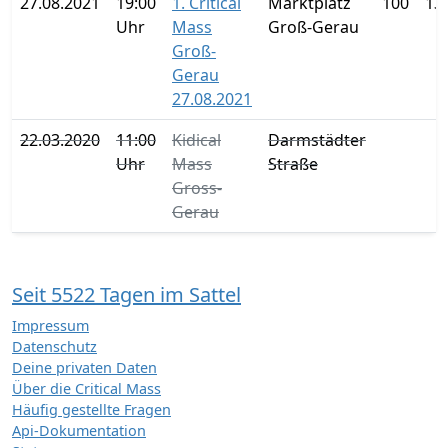
27.08.2021
19:00
1. Critical
Marktplatz
100
13
Uhr
Mass
Groß-Gerau
Groß-
Gerau
27.08.2021
22.03.2020
11:00
Kidical
Darmstädter
Uhr
Mass
Straße
Gross-
Gerau
Seit 5522 Tagen im Sattel
Impressum
Datenschutz
Deine privaten Daten
Über die Critical Mass
Häufig gestellte Fragen
Api-Dokumentation