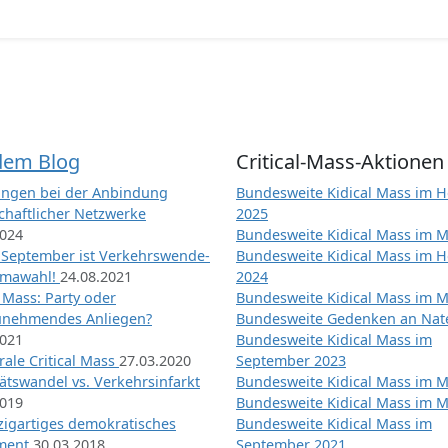
dem Blog
Critical-Mass-Aktionen
ngen bei der Anbindung
Bundesweite Kidical Mass im H
chaftlicher Netzwerke
2025
2024
Bundesweite Kidical Mass im M
 September ist Verkehrswende-
Bundesweite Kidical Mass im H
imawahl!
24.08.2021
2024
l Mass: Party oder
Bundesweite Kidical Mass im M
unehmendes Anliegen?
Bundesweite Gedenken an Na
2021
Bundesweite Kidical Mass im
ale Critical Mass
27.03.2020
September 2023
ätswandel vs. Verkehrsinfarkt
Bundesweite Kidical Mass im M
2019
Bundesweite Kidical Mass im M
nzigartiges demokratisches
Bundesweite Kidical Mass im
iment
30.03.2018
September 2021