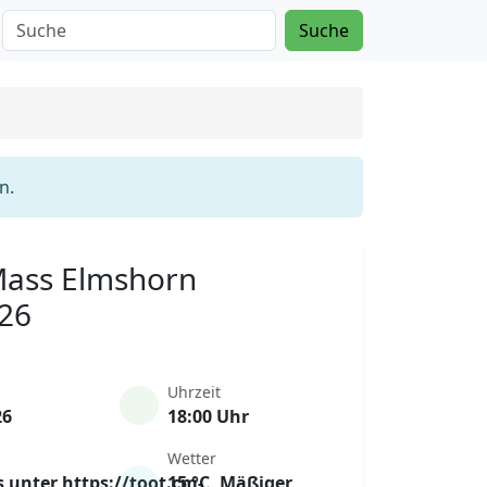
Suche
n.
 Mass Elmshorn
026
Uhrzeit
26
18:00 Uhr
Wetter
s unter https://toot.cm-
15 °C, Mäßiger