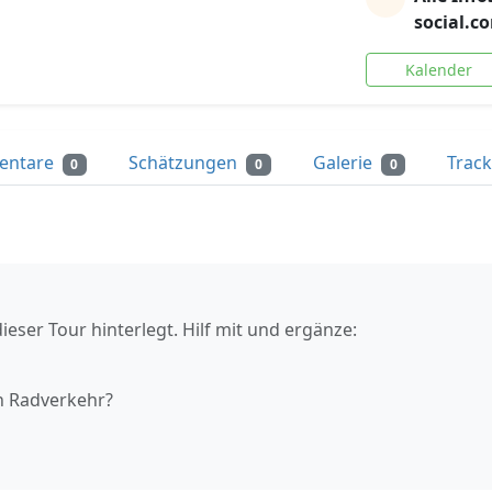
social.c
Kalender
entare
Schätzungen
Galerie
Trac
0
0
0
ieser Tour hinterlegt. Hilf mit und ergänze:
n Radverkehr?