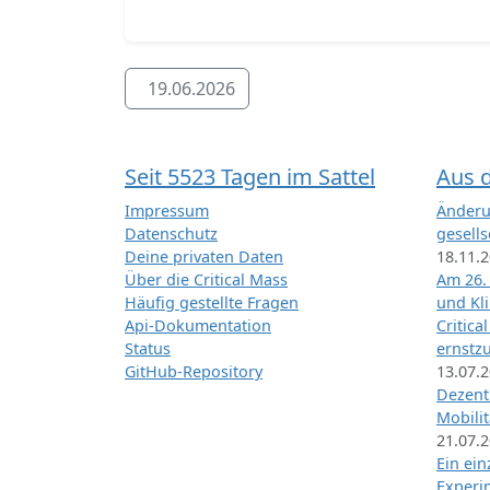
19.06.2026
Seit 5523 Tagen im Sattel
Aus 
Impressum
Änderu
Datenschutz
gesells
Deine privaten Daten
18.11.
Über die Critical Mass
Am 26.
Häufig gestellte Fragen
und Kl
Api-Dokumentation
Critica
Status
ernstz
GitHub-Repository
13.07.
Dezentr
Mobilit
21.07.
Ein ei
Exper