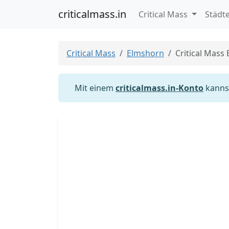
criticalmass.in
Critical Mass
Städt
Critical Mass
Elmshorn
Critical Mass
Mit einem
criticalmass.in-Konto
kannst