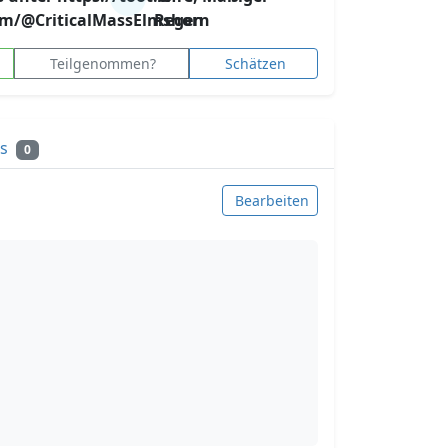
om/@CriticalMassElmshorn
Regen
Teilgenommen?
Schätzen
ks
0
Bearbeiten