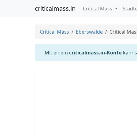
criticalmass.in
Critical Mass
Städt
Critical Mass
Eberswalde
Critical Ma
Mit einem
criticalmass.in-Konto
kannst