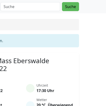
Suche
n.
 Mass Eberswalde
022
Uhrzeit
22
17:30 Uhr
Wetter
t
20 °C, Überwiegend