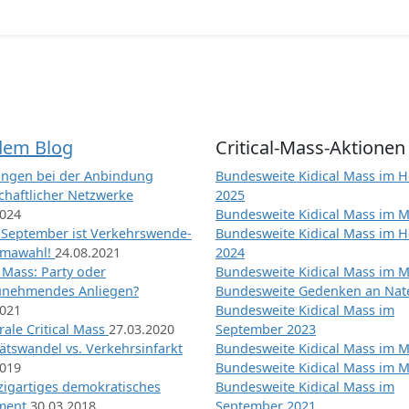
dem Blog
Critical-Mass-Aktionen
ngen bei der Anbindung
Bundesweite Kidical Mass im H
chaftlicher Netzwerke
2025
2024
Bundesweite Kidical Mass im M
 September ist Verkehrswende-
Bundesweite Kidical Mass im H
imawahl!
24.08.2021
2024
l Mass: Party oder
Bundesweite Kidical Mass im M
unehmendes Anliegen?
Bundesweite Gedenken an Na
2021
Bundesweite Kidical Mass im
ale Critical Mass
27.03.2020
September 2023
ätswandel vs. Verkehrsinfarkt
Bundesweite Kidical Mass im M
2019
Bundesweite Kidical Mass im M
nzigartiges demokratisches
Bundesweite Kidical Mass im
iment
30.03.2018
September 2021