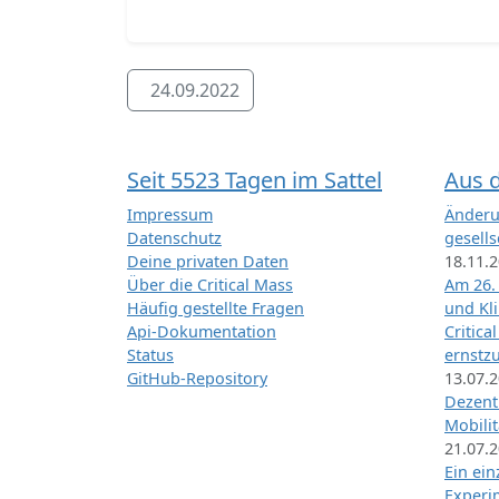
24.09.2022
Seit 5523 Tagen im Sattel
Aus 
Impressum
Änderu
Datenschutz
gesells
Deine privaten Daten
18.11.
Über die Critical Mass
Am 26.
Häufig gestellte Fragen
und Kl
Api-Dokumentation
Critica
Status
ernstz
GitHub-Repository
13.07.
Dezentr
Mobilit
21.07.
Ein ei
Exper