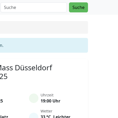
Suche
n.
 Mass Düsseldorf
025
Uhrzeit
25
19:00 Uhr
Wetter
latz
33 °C, Leichter