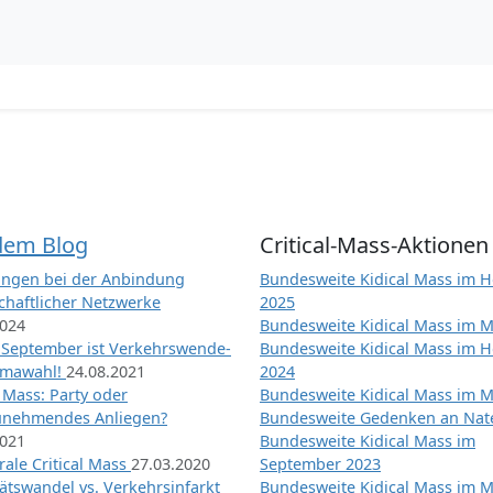
dem Blog
Critical-Mass-Aktionen
ngen bei der Anbindung
Bundesweite Kidical Mass im H
chaftlicher Netzwerke
2025
2024
Bundesweite Kidical Mass im M
 September ist Verkehrswende-
Bundesweite Kidical Mass im H
imawahl!
24.08.2021
2024
l Mass: Party oder
Bundesweite Kidical Mass im M
unehmendes Anliegen?
Bundesweite Gedenken an Na
2021
Bundesweite Kidical Mass im
ale Critical Mass
27.03.2020
September 2023
ätswandel vs. Verkehrsinfarkt
Bundesweite Kidical Mass im M