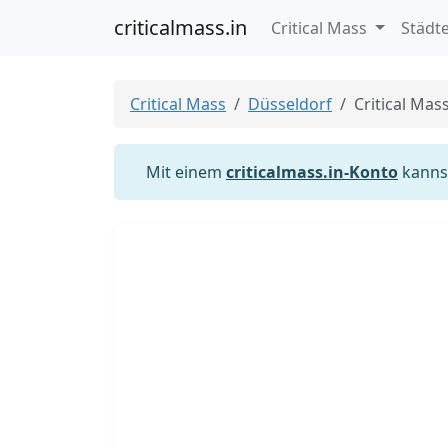
criticalmass.in
Critical Mass
Städt
Critical Mass
Düsseldorf
Critical Mas
Mit einem
criticalmass.in-Konto
kannst