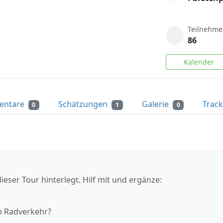
Teilnehme
86
Kalender
entare
Schätzungen
Galerie
Trac
0
1
0
ieser Tour hinterlegt. Hilf mit und ergänze:
n Radverkehr?