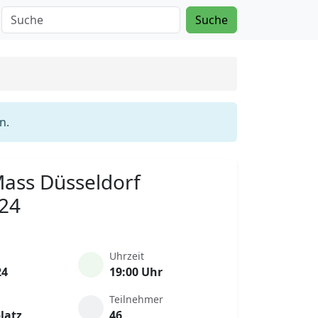
Suche
n.
 Mass Düsseldorf
024
Uhrzeit
24
19:00 Uhr
Teilnehmer
latz
46