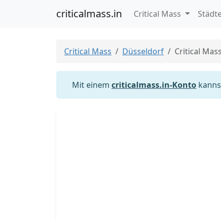
criticalmass.in
Critical Mass
Städt
Critical Mass
Düsseldorf
Critical Mas
Mit einem
criticalmass.in-Konto
kannst