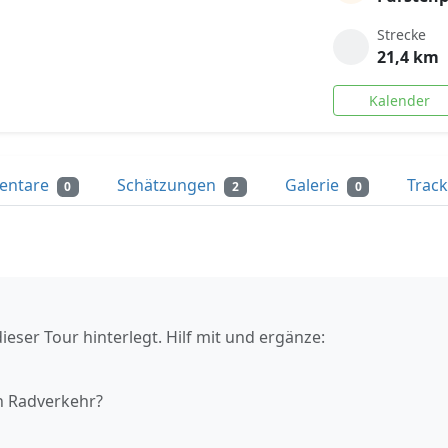
Strecke
21,4 km
Kalender
entare
Schätzungen
Galerie
Trac
0
2
0
ieser Tour hinterlegt. Hilf mit und ergänze:
n Radverkehr?