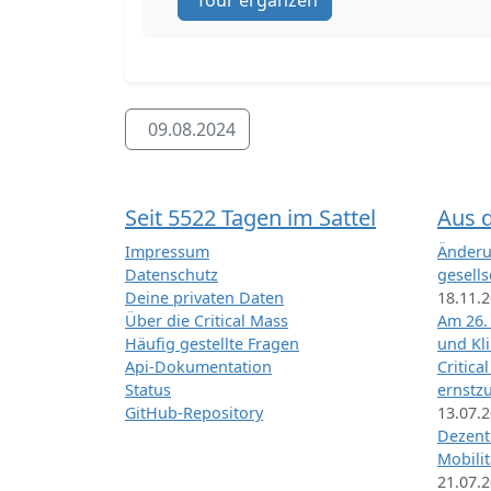
Tour ergänzen
09.08.2024
Seit 5522 Tagen im Sattel
Aus 
Impressum
Änderu
Datenschutz
gesells
Deine privaten Daten
18.11.
Über die Critical Mass
Am 26.
Häufig gestellte Fragen
und Kl
Api-Dokumentation
Critica
Status
ernstz
GitHub-Repository
13.07.
Dezentr
Mobilit
21.07.