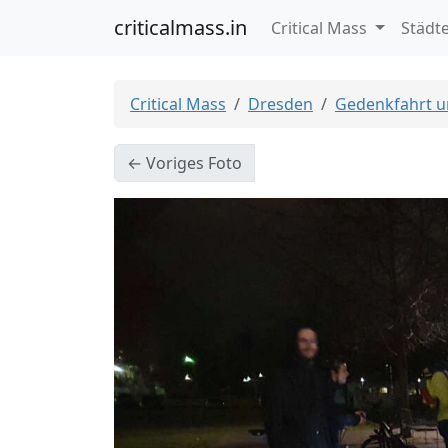
criticalmass.in
Critical Mass
Städt
Critical Mass
Dresden
Gedenkfahrt 
← Voriges Foto