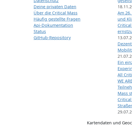
Datenschutz
gesells
Deine privaten Daten
18.11.
Über die Critical Mass
Am 26.
Häufig gestellte Fragen
und Kl
Api-Dokumentation
Critica
Status
ernstz
GitHub-Repository
13.07.
Dezentr
Mobilit
21.07.
Ein ei
Exper
All Cri
WE ARE
Teilneh
Mass st
Critica
Straße
29.07.
Kartendaten und Geo