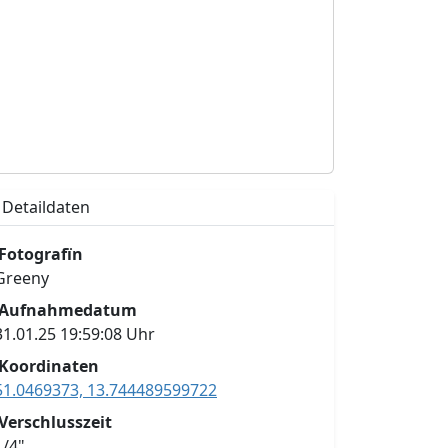
Detaildaten
Fotografïn
Greeny
Aufnahmedatum
31.01.25 19:59:08 Uhr
Koordinaten
51.0469373, 13.744489599722
Verschlusszeit
1/4"