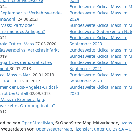
chaftlicher Netzwerke
2025
2024
Bundesweite Kidical Mass im M
 September ist Verkehrswende-
Bundesweite Kidical Mass im H
imawahl!
24.08.2021
2024
l Mass: Party oder
Bundesweite Kidical Mass im M
unehmendes Anliegen?
Bundesweite Gedenken an Na
2021
Bundesweite Kidical Mass im
ale Critical Mass
27.03.2020
September 2023
ätswandel vs. Verkehrsinfarkt
Bundesweite Kidical Mass im M
2019
Bundesweite Kidical Mass im M
nzigartiges demokratisches
Bundesweite Kidical Mass im
iment
30.03.2018
September 2021
tical Mass is Nazi
20.01.2018
Bundesweite Kidical Mass im
 TRAFFIC
13.10.2012
September 2020
mer der Los-Angeles-Critical-
Bundesweite Kidical Mass im 
irbt bei Unfall
02.09.2012
2020
l Mass in Bremen: „Jaja,
nverkehrs-Ordnung, blabla“
2012
coding von
OpenStreetMap
,
© OpenStreetMap-Mitwirkende
,
lizen
Wetterdaten von
OpenWeatherMap
,
lizensiert unter
CC BY-SA 4.0