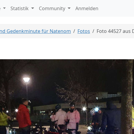
e
Statistik
Community
Anmelden
und Gedenkminute für Natenom
Fotos
Foto 44527 aus 