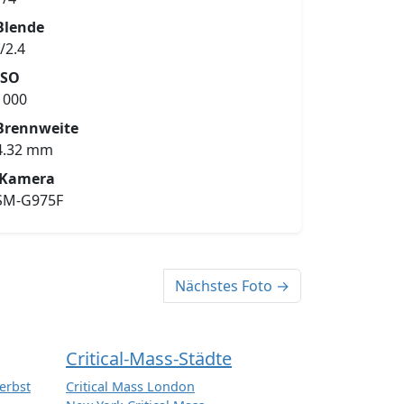
Blende
f/2.4
ISO
1000
Brennweite
4.32 mm
Kamera
SM-G975F
Nächstes Foto →
Critical-Mass-Städte
erbst
Critical Mass London