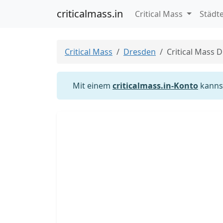
criticalmass.in
Critical Mass
Städt
Critical Mass
Dresden
Critical Mass 
Mit einem
criticalmass.in-Konto
kannst