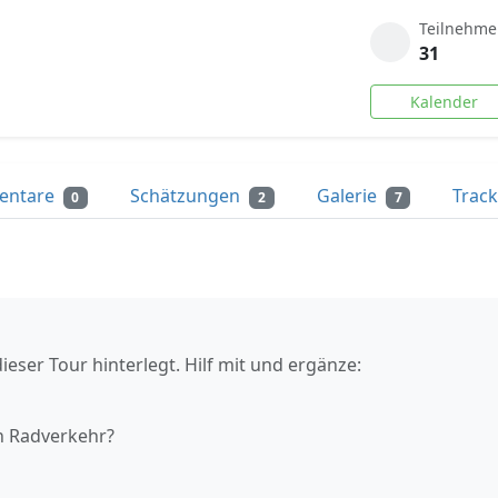
Teilnehme
31
Kalender
entare
Schätzungen
Galerie
Trac
0
2
7
ieser Tour hinterlegt. Hilf mit und ergänze:
n Radverkehr?