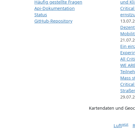
Häufig gestellte Fragen
und Kl
Api-Dokumentation
Critica
Status
ernstz
GitHub-Repository
13.07.
Dezentr
Mobilit
21.07.
Ein ei
Exper
All Cri
WE ARE
Teilneh
Mass st
Critica
Straße
29.07.
Kartendaten und Geo
jetzt
Luft
R