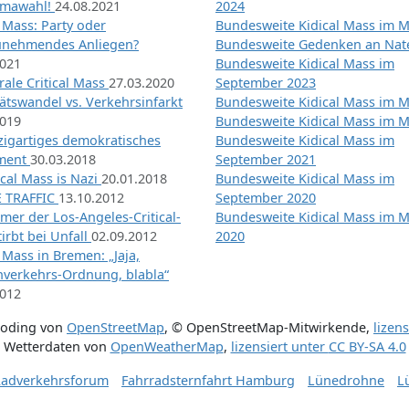
imawahl!
24.08.2021
2024
l Mass: Party oder
Bundesweite Kidical Mass im M
unehmendes Anliegen?
Bundesweite Gedenken an Na
2021
Bundesweite Kidical Mass im
ale Critical Mass
27.03.2020
September 2023
ätswandel vs. Verkehrsinfarkt
Bundesweite Kidical Mass im M
2019
Bundesweite Kidical Mass im M
nzigartiges demokratisches
Bundesweite Kidical Mass im
iment
30.03.2018
September 2021
tical Mass is Nazi
20.01.2018
Bundesweite Kidical Mass im
 TRAFFIC
13.10.2012
September 2020
mer der Los-Angeles-Critical-
Bundesweite Kidical Mass im 
irbt bei Unfall
02.09.2012
2020
l Mass in Bremen: „Jaja,
nverkehrs-Ordnung, blabla“
2012
coding von
OpenStreetMap
,
© OpenStreetMap-Mitwirkende
,
lizen
Wetterdaten von
OpenWeatherMap
,
lizensiert unter
CC BY-SA 4.0
adverkehrsforum
Fahrradsternfahrt Hamburg
Lünedrohne
L