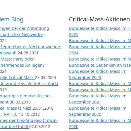
dem Blog
Critical-Mass-Aktionen
ngen bei der Anbindung
Bundesweite Kidical Mass im H
chaftlicher Netzwerke
2025
2024
Bundesweite Kidical Mass im M
 September ist Verkehrswende-
Bundesweite Kidical Mass im H
imawahl!
24.08.2021
2024
l Mass: Party oder
Bundesweite Kidical Mass im M
unehmendes Anliegen?
Bundesweite Gedenken an Na
2021
Bundesweite Kidical Mass im
ale Critical Mass
27.03.2020
September 2023
ätswandel vs. Verkehrsinfarkt
Bundesweite Kidical Mass im M
2019
Bundesweite Kidical Mass im M
nzigartiges demokratisches
Bundesweite Kidical Mass im
iment
30.03.2018
September 2021
tical Mass is Nazi
20.01.2018
Bundesweite Kidical Mass im
 TRAFFIC
13.10.2012
September 2020
mer der Los-Angeles-Critical-
Bundesweite Kidical Mass im 
irbt bei Unfall
02.09.2012
2020