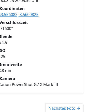
18.08.23 20:05:34 Uhr
Koordinaten
53.556083, 8.5600825
Verschlusszeit
1/1600"
Blende
f/4.5
ISO
125
Brennweite
8.8 mm
Kamera
Canon PowerShot G7 X Mark III
Nächstes Foto →