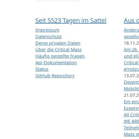
Seit 5523 Tagen im Sattel
Aus 
Impressum
Änderu
Datenschutz
gesells
Deine privaten Daten
18.11.
Über die Critical Mass
Am 26.
Häufig gestellte Fragen
und Kl
Api-Dokumentation
Critica
Status
ernstz
GitHub-Repository
13.07.
Dezentr
Mobilit
21.07.
Ein ei
Exper
All Cri
WE ARE
Teilneh
Mass st