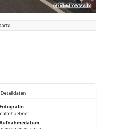
Karte
Detaildaten
Fotografïn
maltehuebner
Aufnahmedatum