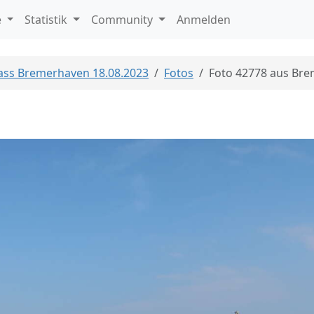
e
Statistik
Community
Anmelden
Mass Bremerhaven 18.08.2023
Fotos
Foto 42778 aus Br