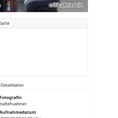
Karte
Detaildaten
Fotografïn
maltehuebner
Aufnahmedatum