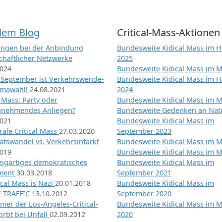
dem Blog
Critical-Mass-Aktionen
ngen bei der Anbindung
Bundesweite Kidical Mass im H
chaftlicher Netzwerke
2025
2024
Bundesweite Kidical Mass im M
 September ist Verkehrswende-
Bundesweite Kidical Mass im H
imawahl!
24.08.2021
2024
l Mass: Party oder
Bundesweite Kidical Mass im M
unehmendes Anliegen?
Bundesweite Gedenken an Na
2021
Bundesweite Kidical Mass im
ale Critical Mass
27.03.2020
September 2023
ätswandel vs. Verkehrsinfarkt
Bundesweite Kidical Mass im M
2019
Bundesweite Kidical Mass im M
nzigartiges demokratisches
Bundesweite Kidical Mass im
iment
30.03.2018
September 2021
tical Mass is Nazi
20.01.2018
Bundesweite Kidical Mass im
 TRAFFIC
13.10.2012
September 2020
mer der Los-Angeles-Critical-
Bundesweite Kidical Mass im 
irbt bei Unfall
02.09.2012
2020