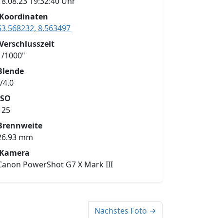
18.08.23 19:32:40 Uhr
Koordinaten
53.568232, 8.563497
Verschlusszeit
1/1000"
Blende
f/4.0
ISO
125
Brennweite
26.93 mm
Kamera
Canon PowerShot G7 X Mark III
Nächstes Foto →