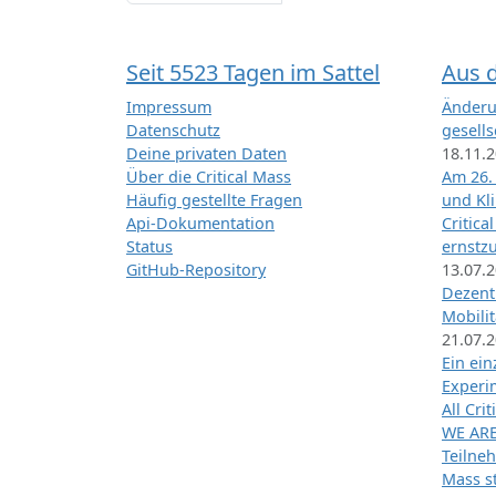
Seit 5523 Tagen im Sattel
Aus 
Impressum
Änderu
Datenschutz
gesells
Deine privaten Daten
18.11.
Über die Critical Mass
Am 26.
Häufig gestellte Fragen
und Kl
Api-Dokumentation
Critica
Status
ernstz
GitHub-Repository
13.07.
Dezentr
Mobilit
21.07.
Ein ei
Exper
All Cri
WE ARE
Teilneh
Mass st