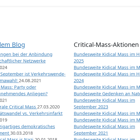
dem Blog
Critical-Mass-Aktionen
ngen bei der Anbindung
Bundesweite Kidical Mass im H
chaftlicher Netzwerke
2025
2024
Bundesweite Kidical Mass im M
 September ist Verkehrswende-
Bundesweite Kidical Mass im H
imawahl!
24.08.2021
2024
l Mass: Party oder
Bundesweite Kidical Mass im M
unehmendes Anliegen?
Bundesweite Gedenken an Na
2021
Bundesweite Kidical Mass im
ale Critical Mass
27.03.2020
September 2023
ätswandel vs. Verkehrsinfarkt
Bundesweite Kidical Mass im M
2019
Bundesweite Kidical Mass im M
nzigartiges demokratisches
Bundesweite Kidical Mass im
iment
30.03.2018
September 2021
tical Mass is Nazi
20.01.2018
Bundesweite Kidical Mass im