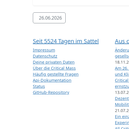
26.06.2026
Seit 5524 Tagen im Sattel
Aus 
Impressum
Änderu
Datenschutz
gesells
Deine privaten Daten
18.11.
Über die Critical Mass
Am 26.
Häufig gestellte Fragen
und Kl
Api-Dokumentation
Critica
Status
ernstz
GitHub-Repository
13.07.
Dezentr
Mobilit
21.07.
Ein ei
Exper
All Cri