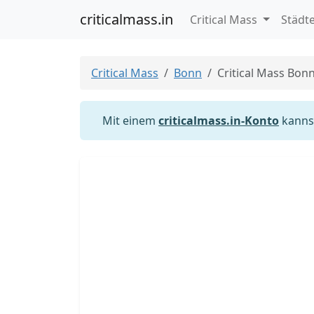
criticalmass.in
Critical Mass
Städt
Critical Mass
Bonn
Critical Mass Bon
Mit einem
criticalmass.in-Konto
kannst