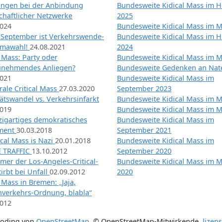
ngen bei der Anbindung
Bundesweite Kidical Mass im H
chaftlicher Netzwerke
2025
2024
Bundesweite Kidical Mass im M
 September ist Verkehrswende-
Bundesweite Kidical Mass im H
imawahl!
24.08.2021
2024
l Mass: Party oder
Bundesweite Kidical Mass im M
unehmendes Anliegen?
Bundesweite Gedenken an Na
2021
Bundesweite Kidical Mass im
ale Critical Mass
27.03.2020
September 2023
ätswandel vs. Verkehrsinfarkt
Bundesweite Kidical Mass im M
2019
Bundesweite Kidical Mass im M
nzigartiges demokratisches
Bundesweite Kidical Mass im
iment
30.03.2018
September 2021
tical Mass is Nazi
20.01.2018
Bundesweite Kidical Mass im
 TRAFFIC
13.10.2012
September 2020
mer der Los-Angeles-Critical-
Bundesweite Kidical Mass im 
irbt bei Unfall
02.09.2012
2020
l Mass in Bremen: „Jaja,
nverkehrs-Ordnung, blabla“
2012
coding von
OpenStreetMap
,
© OpenStreetMap-Mitwirkende
,
lizen