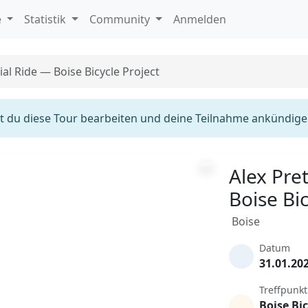
e
Statistik
Community
Anmelden
al Ride — Boise Bicycle Project
 du diese Tour bearbeiten und deine Teilnahme ankündige
Alex Pre
Boise Bic
Boise
Datum
31.01.20
Treffpunkt
Boise Bic