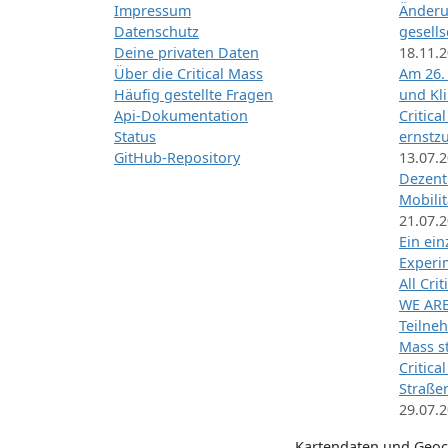
Impressum
Änderu
Datenschutz
gesells
Deine privaten Daten
18.11.
Über die Critical Mass
Am 26.
Häufig gestellte Fragen
und Kl
Api-Dokumentation
Critica
Status
ernstz
GitHub-Repository
13.07.
Dezentr
Mobilit
21.07.
Ein ei
Exper
All Cri
WE ARE
Teilneh
Mass st
Critica
Straße
29.07.
Kartendaten und Geo