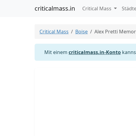
criticalmass.in
Critical Mass
Städt
Critical Mass
Boise
Alex Pretti Memori
Mit einem
criticalmass.in-Konto
kannst