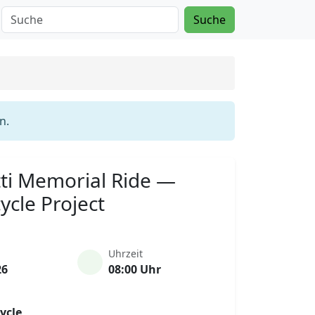
Suche
n.
tti Memorial Ride —
ycle Project
Uhrzeit
26
08:00 Uhr
ycle