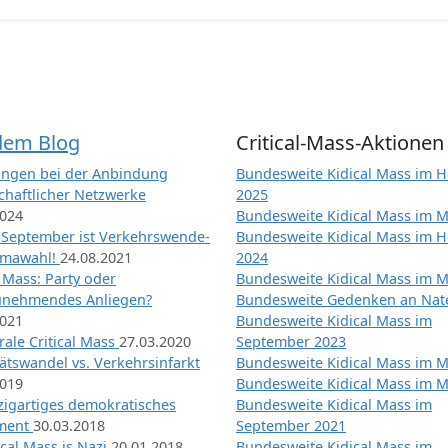
dem Blog
Critical-Mass-Aktionen
ngen bei der Anbindung
Bundesweite Kidical Mass im H
chaftlicher Netzwerke
2025
2024
Bundesweite Kidical Mass im M
 September ist Verkehrswende-
Bundesweite Kidical Mass im H
imawahl!
24.08.2021
2024
l Mass: Party oder
Bundesweite Kidical Mass im M
unehmendes Anliegen?
Bundesweite Gedenken an Na
2021
Bundesweite Kidical Mass im
ale Critical Mass
27.03.2020
September 2023
ätswandel vs. Verkehrsinfarkt
Bundesweite Kidical Mass im M
2019
Bundesweite Kidical Mass im M
nzigartiges demokratisches
Bundesweite Kidical Mass im
iment
30.03.2018
September 2021
tical Mass is Nazi
20.01.2018
Bundesweite Kidical Mass im