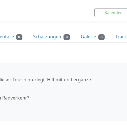
Kalender
entare
Schätzungen
Galerie
Trac
0
0
0
ieser Tour hinterlegt. Hilf mit und ergänze:
n Radverkehr?