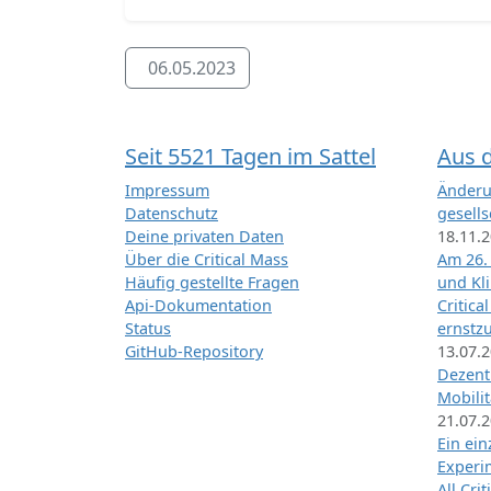
06.05.2023
Seit 5521 Tagen im Sattel
Aus 
Impressum
Änderu
Datenschutz
gesells
Deine privaten Daten
18.11.
Über die Critical Mass
Am 26.
Häufig gestellte Fragen
und Kl
Api-Dokumentation
Critica
Status
ernstz
GitHub-Repository
13.07.
Dezentr
Mobilit
21.07.
Ein ei
Exper
All Cri