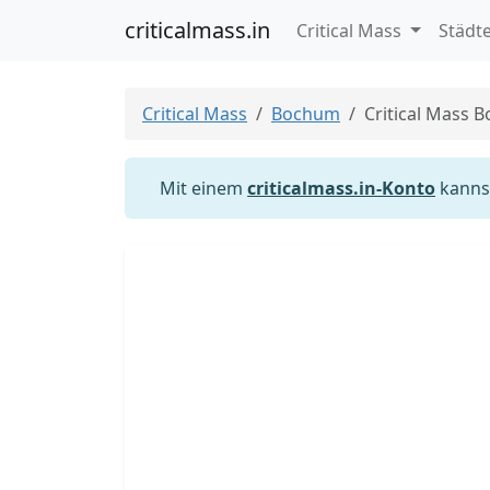
criticalmass.in
Critical Mass
Städt
Critical Mass
Bochum
Critical Mass 
Mit einem
criticalmass.in-Konto
kannst