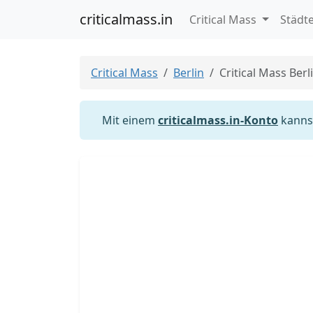
criticalmass.in
Critical Mass
Städt
Critical Mass
Berlin
Critical Mass Berl
Mit einem
criticalmass.in-Konto
kannst