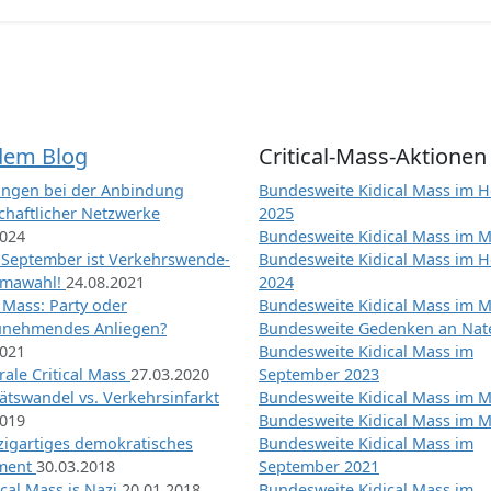
dem Blog
Critical-Mass-Aktionen
ngen bei der Anbindung
Bundesweite Kidical Mass im H
chaftlicher Netzwerke
2025
2024
Bundesweite Kidical Mass im M
 September ist Verkehrswende-
Bundesweite Kidical Mass im H
imawahl!
24.08.2021
2024
l Mass: Party oder
Bundesweite Kidical Mass im M
unehmendes Anliegen?
Bundesweite Gedenken an Na
2021
Bundesweite Kidical Mass im
ale Critical Mass
27.03.2020
September 2023
ätswandel vs. Verkehrsinfarkt
Bundesweite Kidical Mass im M
2019
Bundesweite Kidical Mass im M
nzigartiges demokratisches
Bundesweite Kidical Mass im
iment
30.03.2018
September 2021
tical Mass is Nazi
20.01.2018
Bundesweite Kidical Mass im