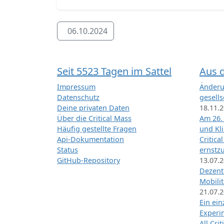
06.10.2024
Seit 5523 Tagen im Sattel
Aus 
Impressum
Änderu
Datenschutz
gesells
Deine privaten Daten
18.11.
Über die Critical Mass
Am 26.
Häufig gestellte Fragen
und Kl
Api-Dokumentation
Critica
Status
ernstz
GitHub-Repository
13.07.
Dezentr
Mobilit
21.07.
Ein ei
Exper
All Cri