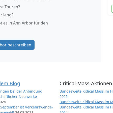
re Touren?
r lang?
t es in Ann Arbor für den
bor beschreiben
dem Blog
Critical-Mass-Aktionen
ngen bei der Anbindung
Bundesweite Kidical Mass im H
chaftlicher Netzwerke
2025
2024
Bundesweite Kidical Mass im M
 September ist Verkehrswende-
Bundesweite Kidical Mass im H
imawahl!
24.08.2021
2024