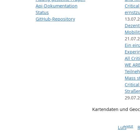
Api-Dokumentation
Critica
Status
ernstz
GitHub-Repository
13.07.
Dezentr
Mobilit
21.07.
Ein ei
Exper
All Cri
WE ARE
Teilneh
Mass st
Critica
Straße
29.07.
Kartendaten und Geo
jetzt
Luft
R