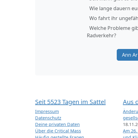
Wie lange dauern eu
Wo fahrt ihr ungefäh
Welche Probleme gib
Radverkehr?
Ann Ar
Seit 5523 Tagen im Sattel
Aus 
Impressum
Änderu
Datenschutz
gesells
Deine privaten Daten
18.11.
Über die Critical Mass
Am 26.
Häufig gestellte Fragen
und Kl