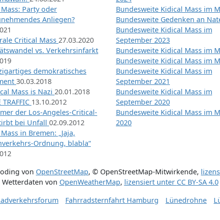
l Mass: Party oder
Bundesweite Kidical Mass im M
unehmendes Anliegen?
Bundesweite Gedenken an Na
2021
Bundesweite Kidical Mass im
ale Critical Mass
27.03.2020
September 2023
ätswandel vs. Verkehrsinfarkt
Bundesweite Kidical Mass im M
2019
Bundesweite Kidical Mass im M
nzigartiges demokratisches
Bundesweite Kidical Mass im
iment
30.03.2018
September 2021
tical Mass is Nazi
20.01.2018
Bundesweite Kidical Mass im
 TRAFFIC
13.10.2012
September 2020
mer der Los-Angeles-Critical-
Bundesweite Kidical Mass im 
irbt bei Unfall
02.09.2012
2020
l Mass in Bremen: „Jaja,
nverkehrs-Ordnung, blabla“
2012
coding von
OpenStreetMap
,
© OpenStreetMap-Mitwirkende
,
lizen
Wetterdaten von
OpenWeatherMap
,
lizensiert unter
CC BY-SA 4.0
adverkehrsforum
Fahrradsternfahrt Hamburg
Lünedrohne
L